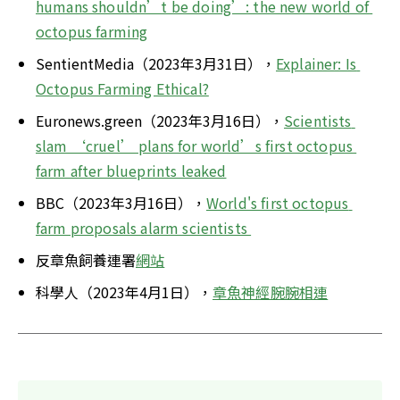
humans shouldn’t be doing’: the new world of 
octopus farming
SentientMedia（2023年3月31日），
Explainer: Is 
Octopus Farming Ethical?
Euronews.green（2023年3月16日），
Scientists 
slam ‘cruel’ plans for world’s first octopus 
farm after blueprints leaked
BBC（2023年3月16日），
World's first octopus 
farm proposals alarm scientists 
反章魚飼養連署
網站
科學人（2023年4月1日），
章魚神經腕腕相連