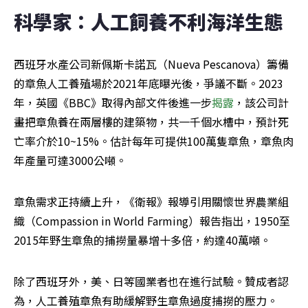
科學家：人工飼養不利海洋生態
西班牙水產公司新佩斯卡諾瓦（Nueva Pescanova）籌備
的章魚人工養殖場於2021年底曝光後，爭議不斷。2023
年，英國《BBC》取得內部文件後進一步
揭露
，該公司計
畫把章魚養在兩層樓的建築物，共一千個水槽中，預計死
亡率介於10~15%。估計每年可提供100萬隻章魚，章魚肉
年產量可達3000公噸。
章魚需求正持續上升，《衛報》報導引用關懷世界農業組
織（Compassion in World Farming）報告指出，1950至
2015年野生章魚的捕撈量暴增十多倍，約達40萬噸。
除了西班牙外，美、日等國業者也在進行試驗。贊成者認
為，人工養殖章魚有助緩解野生章魚過度捕撈的壓力。