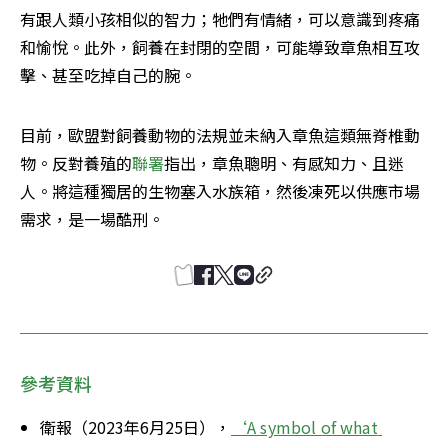
有跟人類小孩相似的智力；牠們有情緒，可以意識到疼痛
和愉悅。此外，飼養在封閉的空間，可能導致章魚相互攻
擊、甚至吃掉自己的腕。
目前，歐盟對飼養動物的法規並未納入章魚這類無脊椎動
物。反對養殖的
聯署
指出，章魚聰明、有感知力、且迷
人。將這種獨居的生物塞入水族箱，然後凍死以供應市場
需求，是一場酷刑。
參考資料
衛報（2023年6月25日），
‘A symbol of what 