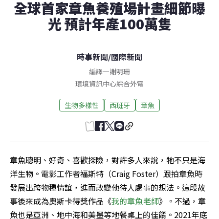
全球首家章魚養殖場計畫細節曝
光 預計年產100萬隻
時事新聞
/
國際新聞
編譯
—
謝明珊
環境資訊中心綜合外電
生物多樣性
西班牙
章魚
章魚聰明、好奇、喜歡探險，對許多人來說，牠不只是海
洋生物。電影工作者福斯特（Craig Foster）跟拍章魚時
發展出跨物種情誼，進而改變他待人處事的想法。這段故
事後來成為奧斯卡得獎作品《
我的章魚老師
》。不過，章
魚也是亞洲、地中海和美墨等地餐桌上的佳餚。2021年底