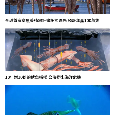
全球首家章魚養殖場計畫細節曝光 預計年產100萬隻
10年增10倍的魷魚捕撈 公海撈出海洋危機