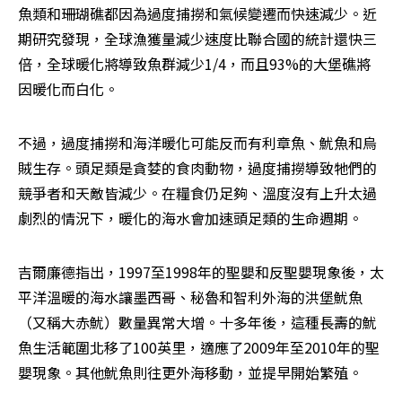
魚類和珊瑚礁都因為過度捕撈和氣候變遷而快速減少。近
期研究發現，全球漁獲量減少速度比聯合國的統計還快三
倍，全球暖化將導致魚群減少1/4，而且93%的大堡礁將
因暖化而白化。
不過，過度捕撈和海洋暖化可能反而有利章魚、魷魚和烏
賊生存。頭足類是貪婪的食肉動物，過度捕撈導致牠們的
競爭者和天敵皆減少。在糧食仍足夠、溫度沒有上升太過
劇烈的情況下，暖化的海水會加速頭足類的生命週期。
吉爾廉德指出，1997至1998年的聖嬰和反聖嬰現象後，太
平洋溫暖的海水讓墨西哥、秘魯和智利外海的洪堡魷魚
（又稱大赤魷）數量異常大增。十多年後，這種長壽的魷
魚生活範圍北移了100英里，適應了2009年至2010年的聖
嬰現象。其他魷魚則往更外海移動，並提早開始繁殖。