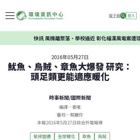
電子報
登入
快訊
風機離聚落、學校過近 彰化福漢風電案遭環評
2016年05月27日
魷魚、烏賊、章魚大爆發 研究：
頭足類更能適應暖化
時事新聞
/
國際新聞
編譯
—
姜唯
審校
—
蔡麗伶
本報2016年5月27日綜合外電報導
氣候變遷
全球暖化
章魚
烏賊