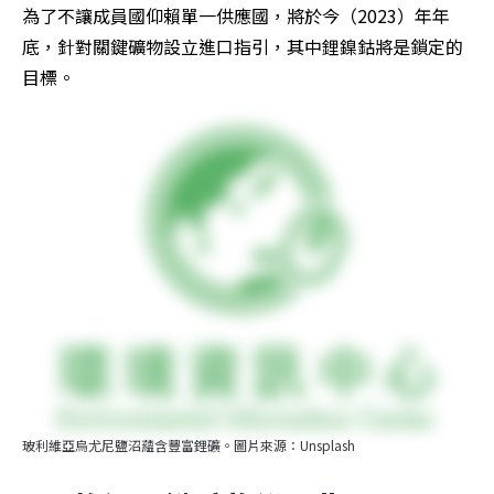
為了不讓成員國仰賴單一供應國，將於今（2023）年年
底，針對關鍵礦物設立進口指引，其中鋰鎳鈷將是鎖定的
目標。
玻利維亞烏尤尼鹽沼蘊含豐富鋰礦。圖片來源：Unsplash