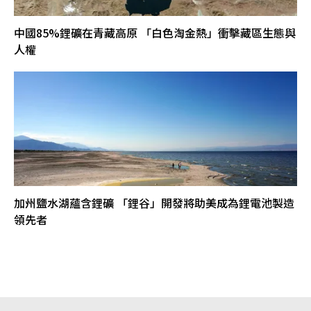
中國85%鋰礦在青藏高原 「白色淘金熱」衝擊藏區生態與
人權
加州鹽水湖蘊含鋰礦 「鋰谷」開發將助美成為鋰電池製造
領先者