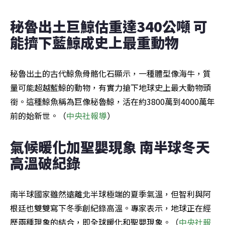
秘魯出土巨鯨估重達340公噸 可
能擠下藍鯨成史上最重動物
秘魯出土的古代鯨魚骨骼化石顯示，一種體型像海牛，質
量可能超越藍鯨的動物，有實力搶下地球史上最大動物頭
銜。這種鯨魚稱為巨像秘魯鯨，活在約3800萬到4000萬年
前的始新世。（
中央社
報導
）
氣候暖化加聖嬰現象 南半球冬天
高溫破紀錄
南半球國家雖然遠離北半球極端的夏季氣溫，但智利與阿
根廷也雙雙寫下冬季創紀錄高溫。專家表示，地球正在經
歷兩種現象的結合，即全球暖化和聖嬰現象。（
中央社
報