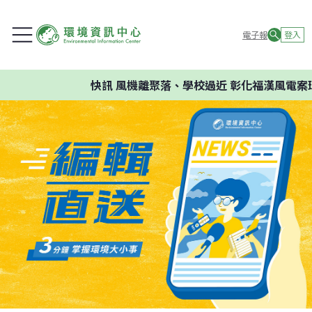
電子報
登入
快訊
風機離聚落、學校過近 彰化福漢風電案環