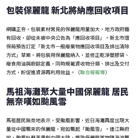
包裝保麗龍 新北將納應回收項目
網購正夯，包裝素材常見的保麗龍用量加大，地方政府雖
有回收，卻從未被中央公告為「應回收項目」。新北市環
保局預告訂定「新北市一般廢棄物應回收項目及排出清除
方式」草案，將包裝用保麗龍納入，並修正乾淨塑膠袋、
廢食用油與廚餘定義，同時規範資收物分類、排出及交付
方式，盼促進資源再利用效益。（
聯合報報導
）
馬祖海灘聚大量中國保麗龍 居民
無奈嘆如颱風雪
馬祖居民無奈地表示，受颱風影響，近日海灘再度出現大
量從中國飄來的保麗龍，宛如飄起「颱風雪」。連江縣府
說，颱風杜蘇芮重創中國大陸，導致保麗龍等物隨海流飄