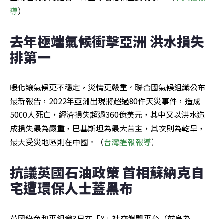
導
）
去年極端氣候衝擊亞洲 洪水損失
排第一
暖化讓氣候更不穩定，災情更嚴重。聯合國氣候組織公布
最新報告，2022年亞洲出現將超過80件天災事件，造成
5000人死亡，經濟損失超過360億美元，其中又以洪水造
成損失最為嚴重，巴基斯坦為最大苦主，其次則為乾旱，
最大受災地區則在中國。（
台灣醒報
報導
）
抗議英國石油政策 首相蘇納克自
宅遭環保人士蓋黑布
英國綠色和平組織3日在「X」社交媒體平台（前身為