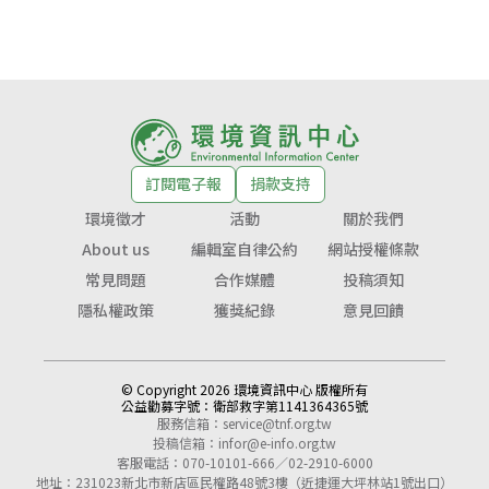
訂閱電子報
捐款支持
環境徵才
活動
關於我們
About us
編輯室自律公約
網站授權條款
常見問題
合作媒體
投稿須知
隱私權政策
獲獎紀錄
意見回饋
© Copyright 2026 環境資訊中心 版權所有
公益勸募字號：
衛部救字第1141364365號
服務信箱：
service@tnf.org.tw
投稿信箱：
infor@e-info.org.tw
客服電話：070-10101-666／02-2910-6000
地址：231023新北市新店區民權路48號3樓（近捷運大坪林站1號出口）