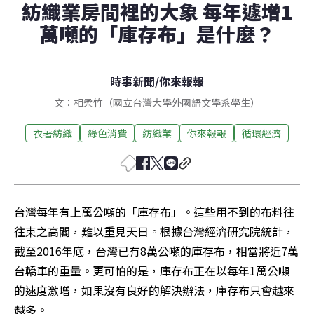
紡織業房間裡的大象 每年遽增1
萬噸的「庫存布」是什麼？
時事新聞
/
你來報報
文：相柔竹（國立台灣大學外國語文學系學生）
衣著紡織
綠色消費
紡織業
你來報報
循環經濟
台灣每年有上萬公噸的「庫存布」。這些用不到的布料往
往束之高閣，難以重見天日。根據台灣經濟研究院統計，
截至2016年底，台灣已有8萬公噸的庫存布，相當將近7萬
台轎車的重量。更可怕的是，庫存布正在以每年1萬公噸
的速度激增，如果沒有良好的解決辦法，庫存布只會越來
越多。