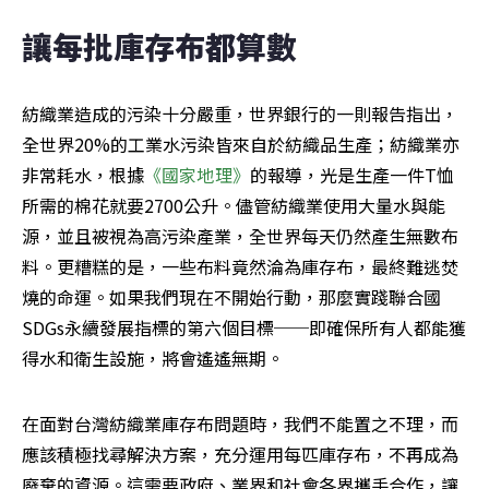
讓每批庫存布都算數
紡織業造成的污染十分嚴重，世界銀行的一則報告指出，
全世界20%的工業水污染皆來自於紡織品生產；紡織業亦
非常耗水，根據
《國家地理》
的報導，光是生產一件T恤
所需的棉花就要2700公升。儘管紡織業使用大量水與能
源，並且被視為高污染產業，全世界每天仍然產生無數布
料。更糟糕的是，一些布料竟然淪為庫存布，最終難逃焚
燒的命運。如果我們現在不開始行動，那麼實踐聯合國
SDGs永續發展指標的第六個目標──即確保所有人都能獲
得水和衛生設施，將會遙遙無期。
在面對台灣紡織業庫存布問題時，我們不能置之不理，而
應該積極找尋解決方案，充分運用每匹庫存布，不再成為
廢棄的資源。這需要政府、業界和社會各界攜手合作，讓