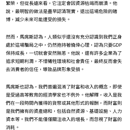
繁榮，但從長遠來看，它注定會因資源枯竭而崩潰。他
說，最明智的做法是盡早認清現實，退出這場危險的賭
博，減少未來可能遭受的損失。
然而，馬席斯認為，人類似乎還沒有充分認識到我們正身
處於這場騙局之中，仍然抱持著僥倖心理，認為只要GDP
保持成長，一切就會安然無恙。他說，還有許多企業為了
追求短期利潤，不惜犧牲環境和社會責任，最終反而會失
去消費者的信任，導致品牌形象受損。
馬席斯也認為，我們普遍混淆了財富和收入的概念，即使
是受過高等教育的經濟學家也不例外。他解釋，收入是我
們在一段時間內獲得的貨幣或其他形式的報酬，而財富則
是我們擁有的資產總和，包括自然資源、基礎設施、人力
資本等。我們不能僅僅關注收入的增長，而忽視了財富的
消耗。