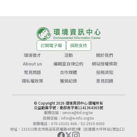
訂閱電子報
捐款支持
環境徵才
活動
關於我們
About us
編輯室自律公約
網站授權條款
常見問題
合作媒體
投稿須知
隱私權政策
獲獎紀錄
意見回饋
© Copyright 2026 環境資訊中心 版權所有
公益勸募字號：
衛部救字第1141364365號
服務信箱：
service@tnf.org.tw
投稿信箱：
infor@e-info.org.tw
客服電話：070-10101-666／02-2910-6000
地址：231023新北市新店區民權路48號3樓（近捷運大坪林站1號出口）