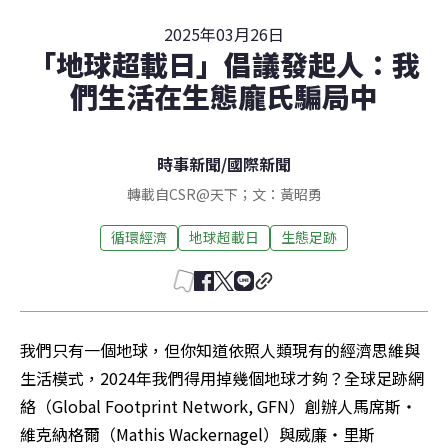
2025年03月26日
「地球超載日」倡議發起人：我
們生活在生態龐氏騙局中
時事新聞
/
國際新聞
轉載自CSR@天下；文：黃昭勇
循環經濟
地球超載日
生態足跡
我們只有一個地球，但你知道依照人類現有的經濟思維與
生活模式，2024年我們得用掉幾個地球才夠？全球足跡網
絡（Global Footprint Network, GFN）創辦人馬席斯・
維克納格爾（Mathis Wackernagel）與威廉・里斯