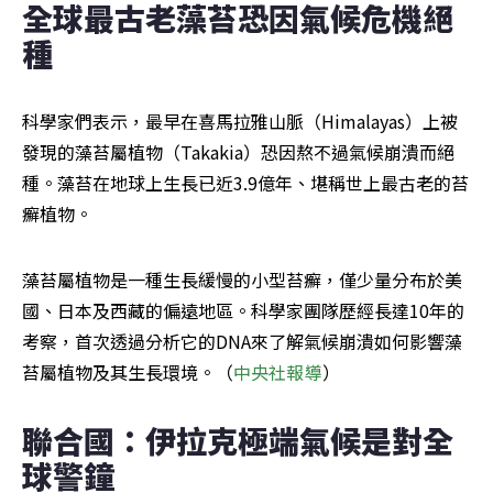
全球最古老藻苔恐因氣候危機絕
種
科學家們表示，最早在喜馬拉雅山脈（Himalayas）上被
發現的藻苔屬植物（Takakia）恐因熬不過氣候崩潰而絕
種。藻苔在地球上生長已近3.9億年、堪稱世上最古老的苔
癬植物。
藻苔屬植物是一種生長緩慢的小型苔癬，僅少量分布於美
國、日本及西藏的偏遠地區。科學家團隊歷經長達10年的
考察，首次透過分析它的DNA來了解氣候崩潰如何影響藻
苔屬植物及其生長環境。（
中央社報導
）
聯合國：伊拉克極端氣候是對全
球警鐘