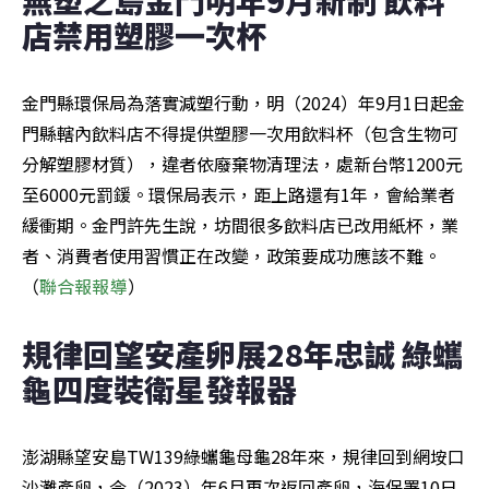
店禁用塑膠一次杯
金門縣環保局為落實減塑行動，明（2024）年9月1日起金
門縣轄內飲料店不得提供塑膠一次用飲料杯（包含生物可
分解塑膠材質），違者依廢棄物清理法，處新台幣1200元
至6000元罰鍰。環保局表示，距上路還有1年，會給業者
緩衝期。金門許先生說，坊間很多飲料店已改用紙杯，業
者、消費者使用習慣正在改變，政策要成功應該不難。
（
聯合報報導
）
規律回望安產卵展28年忠誠 綠蠵
龜四度裝衛星發報器
澎湖縣望安島TW139綠蠵龜母龜28年來，規律回到網垵口
沙灘產卵，今（2023）年6月再次返回產卵，海保署10日