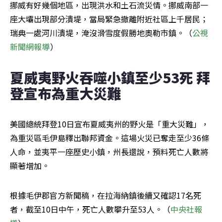
挪威有好幾個地區，出現洪水和土石流災情。挪威南部一
座大壩出現部分潰堤，當局緊急撤離附近社區上千居民；
瑞典一處河川潰堤，淹沒滑雪度假勝地奧勒市鎮。（
公視
新聞網報導
）
夏威夷野火吞噬小鎮至少53死 拜
登宣布為重大災難
美國總統拜登10日宣布夏威夷州的野火是「重大災難」，
為重災區毛伊島釋出聯邦資金。這場火災已奪走至少36條
人命，並夷平一座歷史小鎮，州長還說，預料死亡人數將
顯著增加。
根據毛伊郡官方新聞稿，在拉海納鎮後續又確認17名死
者，截至10日中午，死亡人數攀升至53人。（
中央社報