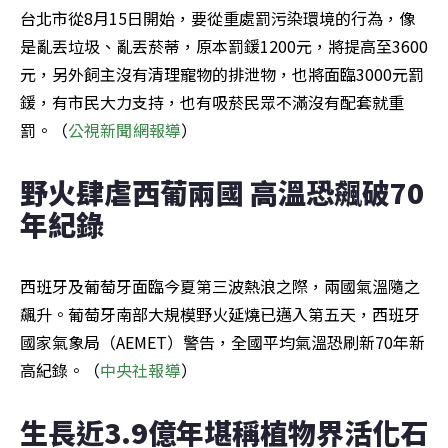
台北市從8月15日開始，要從重處罰污染環境的行為，像
是亂丟垃圾、亂丟菸蒂，原本罰鍰1200元，將提高至3600
元，另外飼主沒有清理寵物的排泄物，也將面臨3000元罰
鍰，有市民大力支持，也有吸菸民眾不滿沒有配套就重
罰。（
公視新聞網報導
）
野火肆虐西葡兩國 高溫恐飆破70
年紀錄
西班牙及葡萄牙面臨今夏第三波熱浪之際，兩國氣溫隨之
飆升。葡萄牙南部大規模野火延燒已邁入第五天，西班牙
國家氣象局（AEMET）警告，全國平均氣溫恐刷新70年新
高紀錄。（
中央社報導
）
生長近3.9億年堪稱植物界活化石 