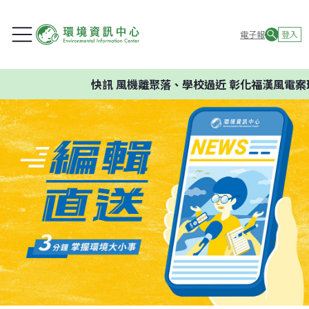
電子報
登入
快訊
風機離聚落、學校過近 彰化福漢風電案環