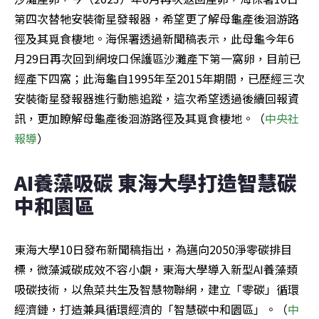
第四次替牠安裝衛星發報器，希望更了解母龜產後洄游路
徑及其覓食棲地。海保署透過新聞稿表示，此母龜今年6
月29日再次回到網垵口保護區沙灘產下第一窩卵，目前已
經產下四窩；此海龜自1995年至2015年期間，已歷經三次
安裝衛星發報器進行動態追蹤，這次希望透過後續回報資
訊，更加瞭解母龜產後洄游路徑及其覓食棲地。（
中央社
報導
）
AI養藻吸碳 東海大學打造智慧碳
中和園區
東海大學10日發布新聞稿指出，為邁向2050淨零碳排目
標，微藻減碳成效不容小覷，東海大學導入新型AI養藻類
吸碳技術，以魚菜共生及智慧物聯網，建立「零碳」循環
經濟鏈，打造兼具循環經濟的「智慧碳中和園區」。（
中