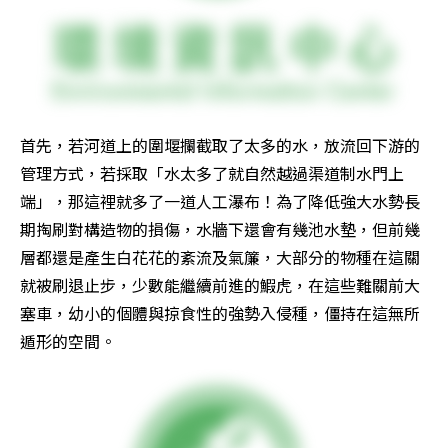
首先，若河道上的圍堰攔截取了太多的水，放流回下游的
管理方式，若採取「水太多了就自然越過渠道制水門上
端」，那這裡就多了一道人工瀑布！為了降低強大水勢長
期掏刷對構造物的損傷，水牆下還會有幾池水墊，但前幾
層都還是產生白花花的紊流及氣簾，大部分的物種在這關
就被刷退止步，少數能繼續前進的鰕虎，在這些難關前大
塞車，幼小的個體與掠食性的強勢入侵種，僵持在這無所
遁形的空間。