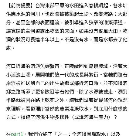
【前情提要】台灣東部平原的水田進入春耕期起，各水圳
供應水源的河川，也都會被被築起土堤、改變流路；大部
分、甚至全部的表面逕流，被引導進入狹窄的灌溉渠道，
讓寬闊的主河道露出乾涸的床面，如果沒有颱風大雨，乾
涸的狀況可長達半年以上。不是沒有水，而是水都去了他
處。
河口近海的洄游魚蝦蟹苗，正陸續回到島嶼陸域，沿著大
小溪流上溯，展開牠們這一代的成長與繁衍。當牠們隨著
岸流被推送到自己的出生故鄉或鄰近河口時，並不知道洄
鄉之路新添了更多險阻等著牠們。除了水源被截走、溯到
半路就被困在路上乾死之外，讓我們試著從幾條河的現況
來理解，看似理所當然的農業灌溉取水，到底用什麼樣的
方式，損傷了河溪生物多樣性（或說河海生產力）？

在
part1
，我們介紹了「之一：全河道圍堰取水」以及