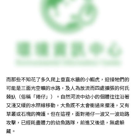
而那些不知花了多久爬上垂直水牆的小鰕虎，迎接牠們的
可能是三面光空曠的水路，及人為放流而四處擴張的何氏
棘魞（俗稱「捲仔」）。自然河流中幼小的個體往往沿著
又淺又緩的水際線移動，大魚既不太會衝過來擱淺，又有
草叢或石塊的掩護。但在這裡，面對捲仔一波又一波劫路
攻擊，已經耗盡體力的幼魚路隊，前進又後退，無處躲
藏。