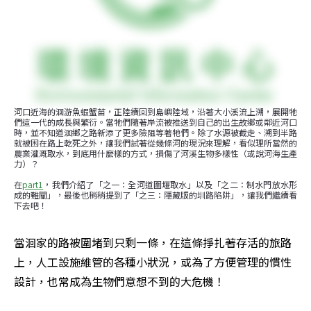
河口近海的洄游魚蝦蟹苗，正陸續回到島嶼陸域，沿著大小溪流上溯，展開牠
們這一代的成長與繁衍。當牠們隨著岸流被推送到自己的出生故鄉或鄰近河口
時，並不知道洄鄉之路新添了更多險阻等著牠們。除了水源被截走、溯到半路
就被困在路上乾死之外，讓我們試著從幾條河的現況來理解，看似理所當然的
農業灌溉取水，到底用什麼樣的方式，損傷了河溪生物多樣性（或說河海生產
力）？

在
part1
，我們介紹了「之一：全河道圍堰取水」以及「之二：制水門放水形
成的難關」，最後也稍稍提到了「之三：隱藏版的圳路陷阱」，讓我們繼續看
下去吧！
當洄家的路被圍堵到只剩一條，在這條掙扎著存活的旅路
上，人工設施維管的各種小狀況，或為了方便管理的慣性
設計，也常成為生物們意想不到的大危機！