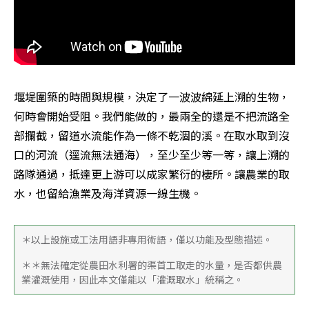
堰堤圍築的時間與規模，決定了一波波綿延上溯的生物，
何時會開始受阻。我們能做的，最兩全的還是不把流路全
部攔截，留道水流能作為一條不乾涸的溪。在取水取到沒
口的河流（逕流無法通海），至少至少等一等，讓上溯的
路隊通過，抵達更上游可以成家繁衍的棲所。讓農業的取
水，也留給漁業及海洋資源一線生機。
＊以上設施或工法用語非專用術語，僅以功能及型態描述。
＊＊無法確定從農田水利署的渠首工取走的水量，是否都供農
業灌溉使用，因此本文僅能以「灌溉取水」統稱之。