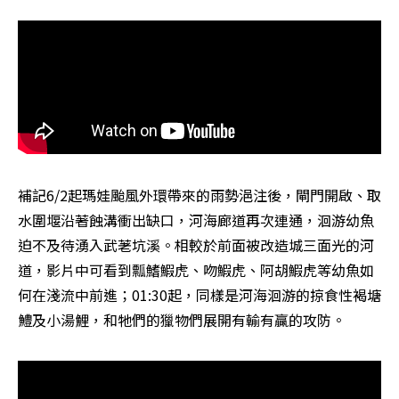
補記6/2起瑪娃颱風外環帶來的雨勢浥注後，閘門開啟、取
水圍堰沿著蝕溝衝出缺口，河海廊道再次連通，洄游幼魚
迫不及待湧入武荖坑溪。相較於前面被改造城三面光的河
道，影片中可看到瓢鰭鰕虎、吻鰕虎、阿胡鰕虎等幼魚如
何在淺流中前進；01:30起，同樣是河海洄游的掠食性褐塘
鱧及小湯鯉，和牠們的獵物們展開有輸有贏的攻防。