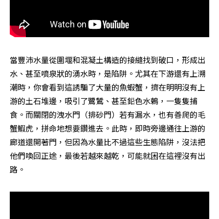
當豐沛水量從圍堰和混凝土構造的接縫找到破口，形成出
水、甚至噴泉狀的湧水時，是陷阱。尤其在下游還有上溯
潮時，你會看到這誘騙了大量的魚蝦蟹，擠在明明沒有上
游的土石堆邊，吸引了鷺鷥、甚至鉛色水鶇，一隻隻捕
食。而關閉的洩水門（排砂門）若有漏水，也有善爬的毛
蟹鰕虎，拼命地想要鑽進去。此時，即時旁邊通往上游的
廊道還開著門，但因為水量比不過這些生態陷阱，沒法把
他們喚回正途，最後若越來越乾，可能就困在這裡沒有出
路。