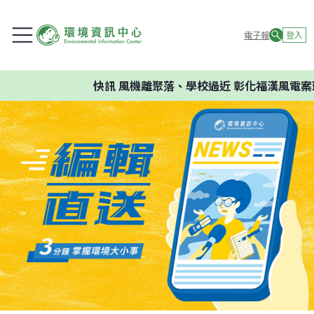
電子報
登入
快訊
風機離聚落、學校過近 彰化福漢風電案環