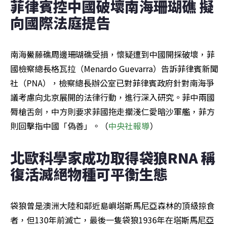
菲律賓控中國破壞南海珊瑚礁 擬
向國際法庭提告
南海鱟藤礁周邊珊瑚礁受損，懷疑遭到中國開採破壞，菲
國檢察總長格瓦拉（Menardo Guevarra）告訴菲律賓新聞
社（PNA），檢察總長辦公室已對菲律賓政府針對南海爭
議考慮向北京展開的法律行動，進行深入研究。菲中兩國
脣槍舌劍，中方則要求菲國拖走擱淺仁愛暗沙軍艦，菲方
則回擊指中國「偽善」。（
中央社報導
）
北歐科學家成功取得袋狼RNA 稱
復活滅絕物種可平衡生態
袋狼曾是澳洲大陸和鄰近島嶼塔斯馬尼亞森林的頂級掠食
者，但130年前滅亡，最後一隻袋狼1936年在塔斯馬尼亞