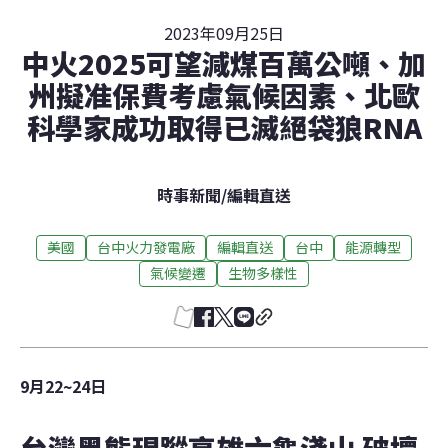
2023年09月25日
中火2025可望減煤百萬公噸、加
州擬准保費考慮氣候因素、北歐
科學家成功取得已滅絕袋狼RNA
時事新聞
/
編輯直送
美國
台中火力發電廠
編輯直送
台中
能源轉型
氣候變遷
生物多樣性
9月22~24日
台灣黑熊現蹤高雄六龜淺山 破壞