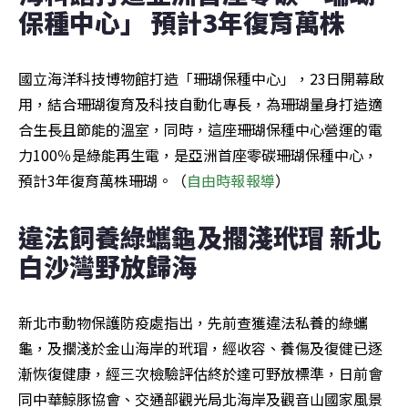
保種中心」 預計3年復育萬株
國立海洋科技博物館打造「珊瑚保種中心」，23日開幕啟
用，結合珊瑚復育及科技自動化專長，為珊瑚量身打造適
合生長且節能的溫室，同時，這座珊瑚保種中心營運的電
力100％是綠能再生電，是亞洲首座零碳珊瑚保種中心，
預計3年復育萬株珊瑚。（
自由時報報導
）
違法飼養綠蠵龜及擱淺玳瑁 新北
白沙灣野放歸海
新北市動物保護防疫處指出，先前查獲違法私養的綠蠵
龜，及擱淺於金山海岸的玳瑁，經收容、養傷及復健已逐
漸恢復健康，經三次檢驗評估終於達可野放標準，日前會
同中華鯨豚協會、交通部觀光局北海岸及觀音山國家風景