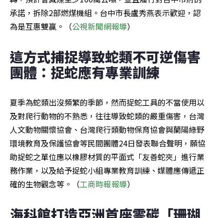
承諾，拆除2部燃煤機組。台中市長盧秀燕表示歡迎，認
為是互惠雙贏。（
公視新聞網報導
）
這方式捕捉導致蛇類不可逆傷害 
團體：捉蛇應有專業訓練
夏季為蛇類出沒頻繁的季節，然而捉蛇工具的不當使用以
及對爬行動物的不熟悉，往往導致蛇類的嚴重傷害，台灣
人文動物關懷協會、台灣爬行類動物保育協會與蘭陽綠野
環境教育及保護協會等民間團體24日發表聯合聲明，願協
助捉蛇之單位應以橡膠材質的平面式「友善蛇夾」進行業
務作業，以及給予捉蛇小組專業教育訓練、媒體應傳遞正
確的生物觀念等。（
工商時報報導
）
海科館打造亞洲首座零碳「珊瑚