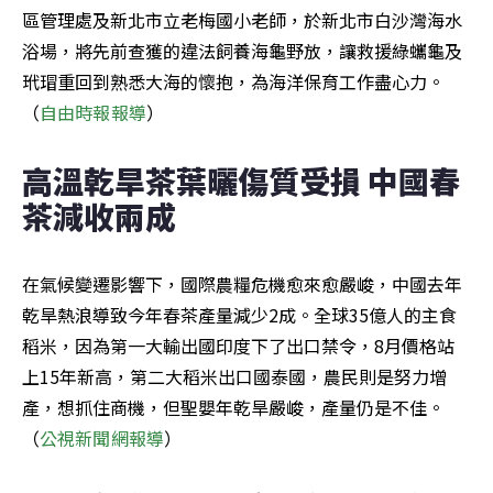
區管理處及新北市立老梅國小老師，於新北市白沙灣海水
浴場，將先前查獲的違法飼養海龜野放，讓救援綠蠵龜及
玳瑁重回到熟悉大海的懷抱，為海洋保育工作盡心力。
（
自由時報報導
）
高溫乾旱茶葉曬傷質受損 中國春
茶減收兩成
在氣候變遷影響下，國際農糧危機愈來愈嚴峻，中國去年
乾旱熱浪導致今年春茶產量減少2成。全球35億人的主食
稻米，因為第一大輸出國印度下了出口禁令，8月價格站
上15年新高，第二大稻米出口國泰國，農民則是努力增
產，想抓住商機，但聖嬰年乾旱嚴峻，產量仍是不佳。
（
公視新聞網報導
）