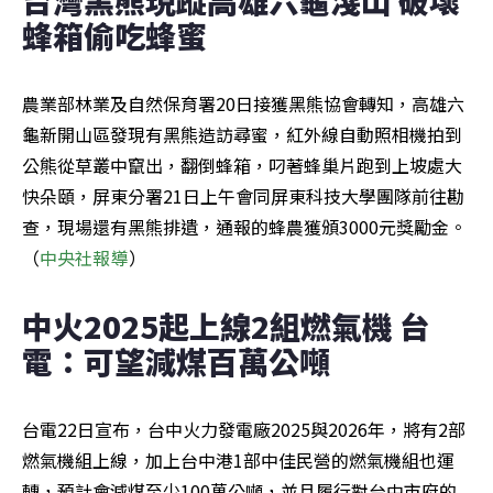
蜂箱偷吃蜂蜜
農業部林業及自然保育署20日接獲黑熊協會轉知，高雄六
龜新開山區發現有黑熊造訪尋蜜，紅外線自動照相機拍到
公熊從草叢中竄出，翻倒蜂箱，叼著蜂巢片跑到上坡處大
快朵頤，屏東分署21日上午會同屏東科技大學團隊前往勘
查，現場還有黑熊排遺，通報的蜂農獲頒3000元獎勵金。
（
中央社報導
）
中火2025起上線2組燃氣機 台
電：可望減煤百萬公噸
台電22日宣布，台中火力發電廠2025與2026年，將有2部
燃氣機組上線，加上台中港1部中佳民營的燃氣機組也運
轉，預計會減煤至少100萬公噸，並且履行對台中市府的