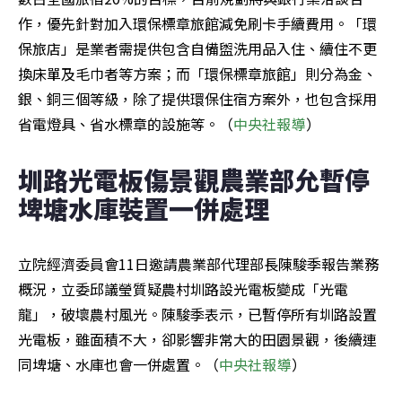
作，優先針對加入環保標章旅館減免刷卡手續費用。「環
保旅店」是業者需提供包含自備盥洗用品入住、續住不更
換床單及毛巾者等方案；而「環保標章旅館」則分為金、
銀、銅三個等級，除了提供環保住宿方案外，也包含採用
省電燈具、省水標章的設施等。（
中央社報導
）
圳路光電板傷景觀農業部允暫停 
埤塘水庫裝置一併處理
立院經濟委員會11日邀請農業部代理部長陳駿季報告業務
概況，立委邱議瑩質疑農村圳路設光電板變成「光電
龍」，破壞農村風光。陳駿季表示，已暫停所有圳路設置
光電板，雖面積不大，卻影響非常大的田園景觀，後續連
同埤塘、水庫也會一併處置。（
中央社報導
）