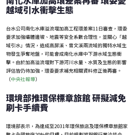
越域引水衝擊生態
台水公司南化水庫溢流堰加高工程環差案11日審查，環委
要求加強壩體邊坡、地震等安全系數合理性，並關心「越
域引水」情況，造成高屏溪、曾文溪兩流域的獨特水域生
物發生爭奪地盤，可能會成南化水庫中下游水域生態衝
擊。由於加高溢流堰對下游河川水量、水質及生態的影響
評估皆仍待加強，環委要求補充相關資料修正後再審。
（
中央社報導
）
環境部推環保標章旅館 研擬減免
刷卡手續費
環境部表示，為達成至2031年環保旅店及環保標章旅館家
數占全國旅宿20%的目標，目前規劃將與銀行業洽談合