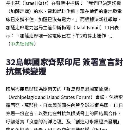
長卡茲（Israel Katz）在聲明中指稱：「我們已決定切斷
（加薩走廊）的水、電和燃料供應，現在他們的當地發電
廠已支撐不住，加薩已沒有電力。」而根據法新社報導，
加薩走廊電力當局主管伊斯梅爾（Jalal Ismail）11日表
示：「加薩走廊唯一發電廠已在下午2時停止運作。」
（
中央社報導
）
32島嶼國家齊聚印尼 簽署宣言對
抗氣候變遷
印尼峇厘島辦理為期兩天的「群島與島嶼國家論壇」
（Archipelagic and Island States Forum）會議，包括聖
露西亞、萬那杜、日本與英國在內等全球32個島國，11日
簽署一份宣言，以強化在對抗氣候威脅上的團結與合作，
呼籲落實「良善的海洋治理」及「創造可永續經濟發展」
的藍色經濟。此外，印尼外交部長勒特諾（Retno 