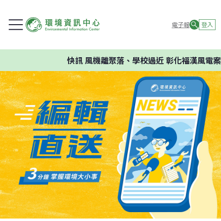
電子報
登入
快訊
風機離聚落、學校過近 彰化福漢風電案環