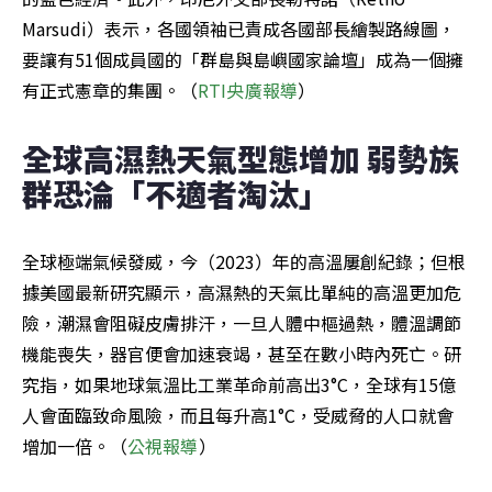
Marsudi）表示，各國領袖已責成各國部長繪製路線圖，
要讓有51個成員國的「群島與島嶼國家論壇」成為一個擁
有正式憲章的集團。（
RTI央廣報導
）
全球高濕熱天氣型態增加 弱勢族
群恐淪「不適者淘汰」
全球極端氣候發威，今（2023）年的高溫屢創紀錄；但根
據美國最新研究顯示，高濕熱的天氣比單純的高溫更加危
險，潮濕會阻礙皮膚排汗，一旦人體中樞過熱，體溫調節
機能喪失，器官便會加速衰竭，甚至在數小時內死亡。研
究指，如果地球氣溫比工業革命前高出3°C，全球有15億
人會面臨致命風險，而且每升高1°C，受威脅的人口就會
增加一倍。（
公視報導
）