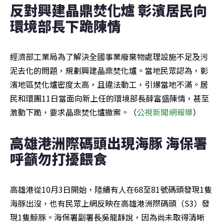
反對興建晶鼎焚化爐 彰濱居民向
環境部長下跪陳情
經濟部工業局為了解決全國事業廢棄物處理設施不足及污
泥去化的問題，規劃興建晶鼎焚化爐。當地民眾認為，彰
濱地區焚化爐密度太高，且違法動工，引爆當地不滿。居
民和環團11日當面向新上任的環境部長薛富盛陳情，甚至
激動下跪，要求晶鼎焚化爐撤案。（
公視新聞網報導
）
高雄港洲際碼頭出現海豚 海保署
呼籲勿打擾餵食
高雄港從10月3日開始，陸續有人在68至81號碼頭發現1隻
海豚出沒，也有民眾上網反映在高雄港洲際碼頭（S3）發
現1隻鯨豚。海保署副署長吳龍靜說，因為尚未取得清晰