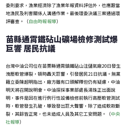
委則要求，漁業經濟除了漁業年報資料評估外，也應跟當
地漁民及利害關係人溝通作業。最後環委決議三案通過環
評審查。（
自由時報報導
）
苗縣通霄鐵砧山礦場檢修測試爆
巨響 居民抗議
台灣中油公司位在苗栗縣通霄鎮鐵砧山注儲氣廠20日發生
洩壓軟管爆裂，頓時轟天巨響，引發居民21日抗議。無黨
籍立委陳超明指出，廠方雖有口頭解釋但仍有疑慮，中油
明天將召開說明會。中油探採事業部處長湯珠正出面說
明，事件是因在進行例行性設備檢修前執行高壓軟管測試
時，軟管發生孔破，導致發出巨大聲響，除了造成軟款斷
裂，其餘皆正常，也未造成人員及其它工安問題。（
中央
社報導
）