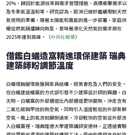
20%，歸因於能源效率與需求管理措施、高價衝擊需求以
及冬季氣溫溫和等。研究認為，歐洲已做好繼續限制天然
氣使用的準備，隨著太陽能和風能的進一步部署、家庭供
暖從燃氣鍋爐轉向熱泵，意味著液化天然氣的需求將在
2025年達到高峰。（
中央社報導
）
借鑑白蟻造窩精進環保建築 瑞典
建築師盼調節溫度
白蟻侵蝕破壞房屋與家具結構，經常會危及人們的安全。
但白蟻建造蟻窩的方式卻引發不少建築設計師的興趣。白
天時，白蟻窩的外部通道比內部通道更快變熱，沖走含有
二氧化碳與甲烷的熱空氣，同時引入溫度較低的外部新鮮
空氣。晚上的氣流就顛倒過來，冷卻較快的空氣從外部流
入白蟻窩裡。瑞典隆德大學建築講師安德林，正透過實驗
尋找更節省資源的建築結構與工法。而他的靈感來自於許