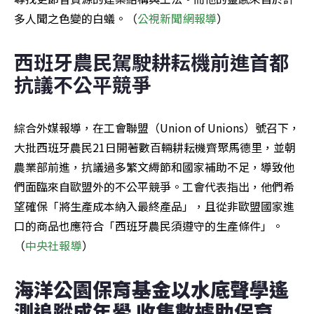
多人聞之色變的白蟻。（
公視新聞網報導
）
西班牙農民駕駛耕耘機前進首都
抗議不公平競爭
綜合外媒報導，在工會聯盟（Union of Unions）號召下，
大批西班牙農民21日開著數百輛耕耘機齊聚馬德里，並朝
農業部前進，抗議過多繁文縟節和國家補助不足，導致他
們面臨來自歐盟外的不公平競爭。工會代表指出，他們希
望確保「將生產成本納入最終產品」，且從非歐盟國家進
口的商品也應符合「西班牙農民須遵守的生產條件」。
（
中央社報導
）
海洋公園保育基金以水底聲學遙
測追蹤成年鱟 收集數據助保育