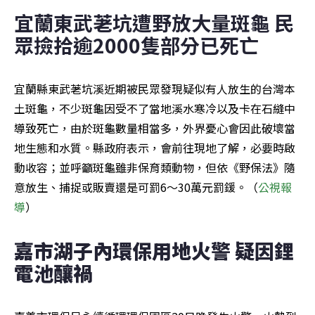
宜蘭東武荖坑遭野放大量斑龜 民
眾撿拾逾2000隻部分已死亡
宜蘭縣東武荖坑溪近期被民眾發現疑似有人放生的台灣本
土斑龜，不少斑龜因受不了當地溪水寒冷以及卡在石縫中
導致死亡，由於斑龜數量相當多，外界憂心會因此破壞當
地生態和水質。縣政府表示，會前往現地了解，必要時啟
動收容；並呼籲斑龜雖非保育類動物，但依《野保法》隨
意放生、捕捉或販賣還是可罰6～30萬元罰鍰。（
公視報
導
）
嘉市湖子內環保用地火警 疑因鋰
電池釀禍