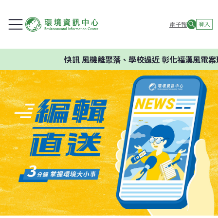
電子報
登入
快訊
風機離聚落、學校過近 彰化福漢風電案環