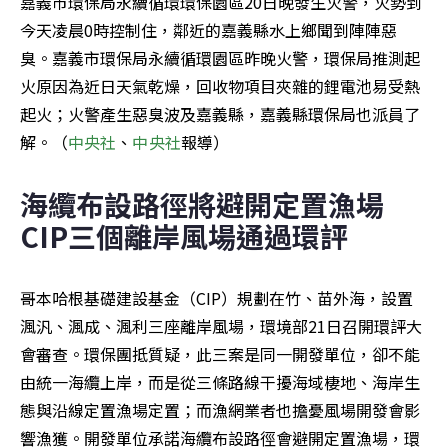
嘉義市環保局永續循環環保園區20日晚發生火警，火勢到
今天凌晨0時控制住，鄰近的嘉義縣水上鄉聞到陣陣惡
臭。嘉義市環保局永續循環園區昨晚火警，環保局推測起
火原因為近日天氣乾燥，回收物項目夾雜的鋰電池易受熱
起火；火警產生惡臭波及嘉義縣，嘉義縣環保局也派員了
解。（
中央社
、
中央社
報導）
海纜布設路徑將避開定置漁場 
CIP三個離岸風場通過環評
哥本哈根基礎建設基金（CIP）規劃在竹、苗外海，設置
渢汎、渢成、渢利三座離岸風場，環境部21日召開環評大
會審查。環保團抵質疑，此三案是同一開發單位，卻不能
由統一海纜上岸，而是從三條路線干擾海域棲地、海岸生
態與沿線定置漁場定置；而漁網業者也擔憂風場開發會影
響漁獲。開發單位承諾海纜布設路徑會避開定置漁場，環