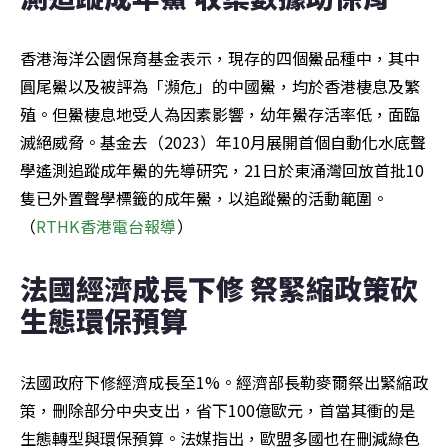
香港海洋公園保育基金表示，現存的四個鱟品種中，其中
圓尾鱟以及被評為「瀕危」的中國鱟，均於香港棲息及繁
殖。但鱟棲息地受人為因素影響，幼年鱟存活率低，面臨
滅絕威脅。基金去（2023）年10月展開首個自動化水底聲
學遙測追蹤成年鱟的先導研究，21日於東涌灣回放首批10
隻已外置聲學標籤的成年鱟，以追蹤鱟的活動範圍。
（
RTHK香港電台報導
）
法國經濟成長下修 祭緊縮政策砍
生態環保預算
法國政府下修經濟成長至1%。經濟部長勒麥爾祭出緊縮政
策，刪除部分中央支出，省下100億歐元，首當其衝的是
生態轉型與環保預算。法媒指出，歐盟多國也在刪減綠色