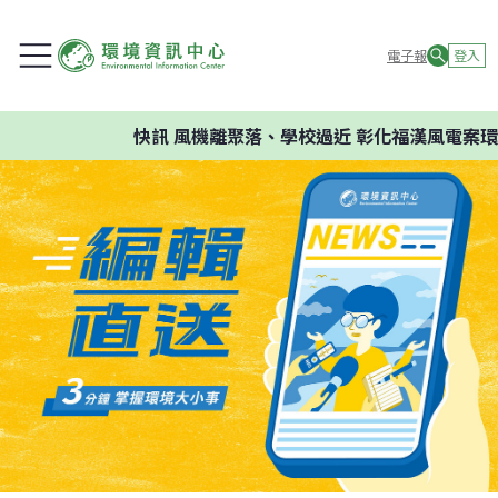
電子報
登入
快訊
風機離聚落、學校過近 彰化福漢風電案環委