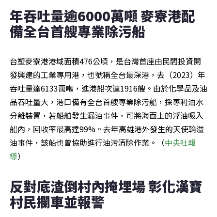
年吞吐量逾6000萬噸 麥寮港配
備全台首艘專業除污船
台塑麥寮港港域面積476公頃，是台灣首座由民間投資開
發興建的工業專用港，也號稱全台最深港，去（2023）年
吞吐量達6133萬噸，進港船次達1916艘。由於化學品及油
品吞吐量大，港口備有全台首艘專業除污船，採專利油水
分離裝置，若船舶發生漏油事件，可將海面上的浮油吸入
船內，回收率最高達99%。去年高雄港外發生的天使輪溢
油事件，該船也曾協助進行油污清除作業。（
中央社報
導
）
反對底渣倒村內掩埋場 彰化漢寶
村民攔車並報警