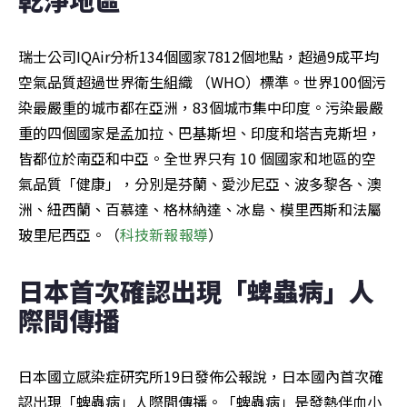
瑞士公司IQAir分析134個國家7812個地點，超過9成平均
空氣品質超過世界衛生組織 （WHO）標準。世界100個污
染最嚴重的城市都在亞洲，83個城市集中印度。污染最嚴
重的四個國家是孟加拉、巴基斯坦、印度和塔吉克斯坦，
皆都位於南亞和中亞。全世界只有 10 個國家和地區的空
氣品質「健康」，分別是芬蘭、愛沙尼亞、波多黎各、澳
洲、紐西蘭、百慕達、格林納達、冰島、模里西斯和法屬
玻里尼西亞。（
科技新報報導
）
日本首次確認出現「蜱蟲病」人
際間傳播
日本國立感染症研究所19日發佈公報說，日本國內首次確
認出現「蜱蟲病」人際間傳播。「蜱蟲病」是發熱伴血小