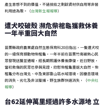
產生意想不到的價值，不過撿拾之剩餘資材供自用等非營
利用途為限。（
台灣新生報報導
）
遭犬咬破殼 瀕危柴棺龜獲救休養
一年半重回大自然
苗栗縣政府農業處自然生態保育科20日指出，一隻遭犬咬
的一級保育類動物柴棺龜，一年半前在苗栗竹南被熱心民
眾發現送醫並通報，經長期照護休養後康復，近日野放，
當初救傷的民眾也參與見證，欣慰柴棺龜重返大自然。柴
棺龜分布台灣北、中及東部靠山區水域環境，因棲息環境
的消失、劣化及非法獵捕，野生族群快速消失，（
中央社
報導
）
台62延伸萬里經過許多水源地 立