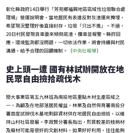
彰化縣政府14日舉行「芳苑鄉福興地區區域性垃圾聯合處
理場」營運說明會，當地居民有表達反對灰渣運來掩埋，
希望現況整理好後直接封存，垃圾「只出不進」。不過，
20日村民發現貨車要來傾倒底渣，攔車並報警。縣府回
應，環境監測都沒問題，一切依法作業，將會持續與村民
溝通，給予合理的回饋機制。（
中央社報導
）
史上頭一遭 國有林試辦開放在地
民眾自由撿拾疏伐木
巒大事業區第五九林班為南投地區重點木材生產區域之
一，為顧及在地部落居民權益，林業及自然保育署南投分
署首度試辦伐木基地剩餘資材供在地居民自由撿拾，以維
持山村社區發展。李政賢分署長指出，形質較差的枝梢材
及廢材可能是很好的文創材料，如果好好利用，往往能夠