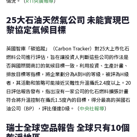
情況。（
RTI央廣報導
）
25大石油天然氣公司 未能實現巴
黎協定氣候目標
英國智庫「碳追蹤」（Carbon Tracker）對25大上市化石
燃料公司進行評估，旨在讓投資人判斷這些公司的作法是
否與國際間商訂的氣候目標一致，利用投資、生產計畫、
排放目標等指標，將企業劃分為A到H的等級，被評為H級
者，其活動和策略可能接近災難性升溫攝氏2.4度以上。20
日評估報告發布，指出沒有一家公司的化石燃料擴張計畫
符合將升溫控制在攝氏1.5度內的目標，得分最高的英國石
油公司（BP），評比僅達D級。（
中央社報導
）
瑞士全球空品報告 全球只有10個
乾淨地區