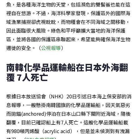
魚，是各種海洋生物的天堂，包括瀕危的雙髻鯊也能在這
裡自在悠游。不過，海洋科學家發現，保護區外的國際海
域漁業捕撈卻虎視眈眈，而物種會在不同海域之間移動，
因此面臨很大風險。綠色和平呼籲擴大當地的海洋保護
區，並將各國的保護區串聯起來，希望能夠確保海洋生物
遷徙的安全。（
公視報導
）
南韓化學品運輸船在日本外海翻
覆 7人死亡
根據日本放送協會（NHK）20日引述日本海上保安部的消
息報導，一艘懸掛南韓國旗的化學品運輸船，因天氣惡劣
而拋錨(anchored)停泊在日本山口縣下關附近海域，隨後
翻覆，目前已確認船上有7人死亡。這艘化學品運輸船載
有980噸丙烯酸（acrylic acid），但是並未偵測到有洩漏