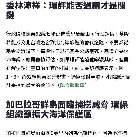
委林沛祥：環評能否過關才是關
鍵
行政院核定台62線七堵延伸萬里及金山可行性評估，基隆
希能成為北台灣遊客到北海岸旅遊的替代道路，不要都從
基金交流道下，每逢假日就把基金公路塞死。基隆立委林
沛祥說，應再審慎評估，如果環評能過他樂觀其成，但要
有解決現況塞車的配套的措施。前立委蔡適應表示，國
1、3、台62線應再妥善規畫、通盤檢討車流，才能讓這個
計畫得到最大的效益。（
聯合報報導
）
加巴拉哥群島面臨捕撈威脅 環保
組織籲擴大海洋保護區
加拉巴哥群島沿海200英里內列為保護區內，因為不准捕