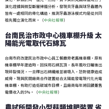
演化證據與微型斷層掃描分析，發現貝牙蟲與球牙蟲體內
皆有一處相同的骨化構造，推測牙蟲游泳模式均是從共同
祖先獨立演化而來。（
中央社報導
）
台南民治市政中心機車棚升級 太
陽能光電取代石綿瓦
台南市府改建民治市政中心員工餐廳旁老舊機車棚，原有
機車棚早年建造時，因採用石綿瓦頂，長年風吹日曬後出
現碎裂情況，一旦釋出石綿纖維並被吸入，恐對健康造成
威脅。現與民間廠商合作建置結合太陽能發電現代化光電
機車棚，有助打造低碳城市目標，且廠商每年將回饋躉售
電價收入的5%。（
中央社報導
）
農試所開發小型菇類堆肥裝置 省