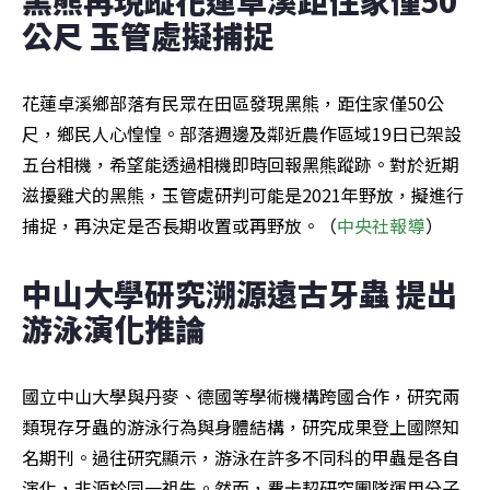
公尺 玉管處擬捕捉
花蓮卓溪鄉部落有民眾在田區發現黑熊，距住家僅50公
尺，鄉民人心惶惶。部落週邊及鄰近農作區域19日已架設
五台相機，希望能透過相機即時回報黑熊蹤跡。對於近期
滋擾雞犬的黑熊，玉管處研判可能是2021年野放，擬進行
捕捉，再決定是否長期收置或再野放。（
中央社報導
）
中山大學研究溯源遠古牙蟲 提出
游泳演化推論
國立中山大學與丹麥、德國等學術機構跨國合作，研究兩
類現存牙蟲的游泳行為與身體結構，研究成果登上國際知
名期刊。過往研究顯示，游泳在許多不同科的甲蟲是各自
演化，非源於同一祖先。然而，費卡契研究團隊運用分子