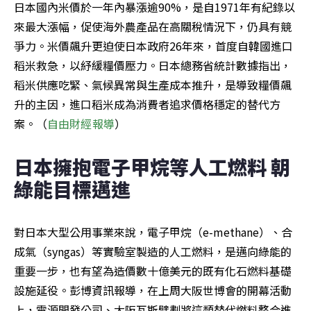
日本國內米價於一年內暴漲逾90%，是自1971年有紀錄以
來最大漲幅，促使海外農產品在高關稅情況下，仍具有競
爭力。米價飆升更迫使日本政府26年來，首度自韓國進口
稻米救急，以紓緩糧價壓力。日本總務省統計數據指出，
稻米供應吃緊、氣候異常與生產成本推升，是導致糧價飆
升的主因，進口稻米成為消費者追求價格穩定的替代方
案。（
自由財經報導
）
日本擁抱電子甲烷等人工燃料 朝
綠能目標邁進
對日本大型公用事業來說，電子甲烷（e-methane）、合
成氣（syngas）等實驗室製造的人工燃料，是邁向綠能的
重要一步，也有望為造價數十億美元的既有化石燃料基礎
設施延役。彭博資訊報導，在上周大阪世博會的開幕活動
上，電源開發公司、大阪瓦斯擘劃將這類替代燃料整合進