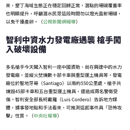
來，墾丁海域生態正在穩定回歸正常，潛點的珊瑚覆蓋率
也明顯提升，呼籲潛水民眾這段時間勿以燈光直射珊瑚，
以免干擾產卵。（
公視新聞網報導
）
智利中資水力發電廠遇襲 槍手闖
入破壞設備
多名槍手今天闖入智利一座中國資助、尚在興建中的水力
發電廠，並縱火焚燒數十部卡車與重型運土機具等。發電
廠位於聖地牙哥（Santiago）以南約550公里處。槍手共
燒毀45部卡車和五台重型運土機具，還造成兩名警衛受
傷。智利安全部長柯戴羅（Luis Cordero）告訴地方媒
體，據事發地點和手法看來，可推測這起事件具「恐怖攻
擊」性質。（
中央社報導
）