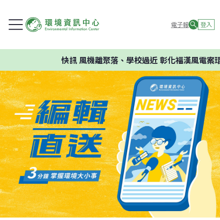
電子報
登入
快訊
風機離聚落、學校過近 彰化福漢風電案環委