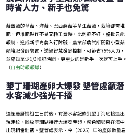
時省人力、新手也免驚
菇蕈類的草菇、洋菇、巴西蘑菇等草生菇類，栽培都需堆
肥，但堆肥製作不易又耗工費時，比例抓不好，整批只能
報銷，造成新手青農入行障礙，農業部農試所開發小型菇
類堆肥發酵裝置，透過智慧發酵控制，可節省75%人力，
並縮短至少1/3堆肥時間，更重要的是新手一次就可上手。
（
自由時報報導
）
墾丁珊瑚產卵大爆發 墾管處籲潛
水客減少強光干擾
適逢農曆媽祖生日前後，有潛水客記錄到墾丁海底接連出
現迷紋、腦紋等珊瑚接連大爆發產卵，粉色精卵束在海中
出現相當壯觀。墾管處表示，今（2025）年的產卵數量看