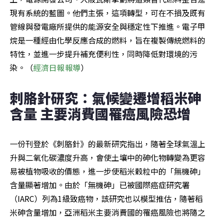
現有系統的藍圖。他們主張，這項轉型，可在不損及既有
管線與發電廠所提供的能源安全與穩定性下推進。電子甲
烷是一種經由化學反應合成的燃料，旨在複製傳統燃料的
特性，並進一步提升補充便利性，同時降低對環境的污
染。（
經濟日報報導
）
刺胳針研究：氣候變遷增稻米砷
含量 主要消費國罹癌風險恐增
一份刊登於《刺胳針》的最新研究指出，隨著全球氣溫上
升與二氧化碳濃度升高，會使土壤中的砷化物轉變為更容
易被植物吸收的價態，進一步使稻米穀粒中的「無機砷」
含量顯著增加。由於「無機砷」已被國際癌症研究署
（IARC）列為1級致癌物，該研究也以模型推估，隨著稻
米砷含量增加，亞洲稻米主要消費國的罹癌風險也將隨之