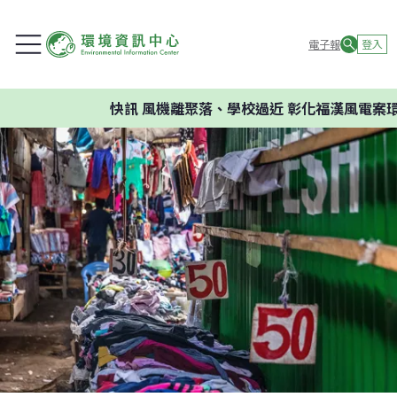
電子報
登入
快訊
風機離聚落、學校過近 彰化福漢風電案環委建