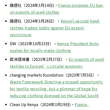
路透社（2024年3月14日)，
France proposes EU ban 
on exports of used clothes
路透社（2024年3月26日），
Kenya's second-hand 
clothes traders lobby against EU export 
restrictions
DW（2023年10月23日），
Kenya: President Ruto 
pushes for locally-made clothing
歐洲環境署（2023年2月27日），
EU exports of used 
textiles in Europe’s circular economy 
changing markets foundation（2023年7月5日），
Waste Framework Directive a missed opportunity 
for textile recycling, but a glimmer of hope for 
reducing clothing dumped on the Global South
Clean Up Kenya（2024年3月19日)，
France, 