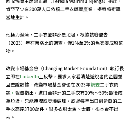
回收協會主席恩正嘉（Teresia Wairimu Njenga）指出，
肯亞至少有200萬人口依賴二手衣轉賣產業，提案將衝擊
當地生計。
他極力澄清，二手衣並非都是垃圾，根據該聯盟去
（2023）年在奈洛比的調查，僅1%至2%的舊衣變成廢棄
物。
改變市場基金會（Changing Market Foundation）執行長
立即在
LinkedIn
上反擊，要求大家看清楚遊說者的企圖並
且查證數據。改變市場基金會也在2023年
調查
二手衣問
題
，
報告指出，進口至非洲的二手衣有20%～50%最後成
為垃圾，只能掩埋或焚燒處理。歐盟每年出口到肯亞的二
手衣高達3700萬件，很多衣服太舊、太髒，根本賣不出
去。