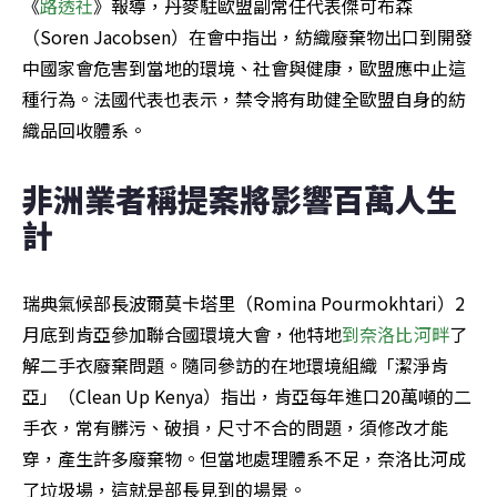
《
路透社
》報導，丹麥駐歐盟副常任代表傑可布森
（Soren Jacobsen）在會中指出，紡織廢棄物出口到開發
中國家會危害到當地的環境、社會與健康，歐盟應中止這
種行為。法國代表也表示，禁令將有助健全歐盟自身的紡
織品回收體系。
非洲業者稱提案將影響百萬人生
計
瑞典氣候部長波爾莫卡塔里（Romina Pourmokhtari）2
月底到肯亞參加聯合國環境大會，他特地
到奈洛比河畔
了
解二手衣廢棄問題。隨同參訪的在地環境組織「潔淨肯
亞」（Clean Up Kenya）指出，肯亞每年進口20萬噸的二
手衣，常有髒污、破損，尺寸不合的問題，須修改才能
穿，產生許多廢棄物。但當地處理體系不足，奈洛比河成
了垃圾場，這就是部長見到的場景。