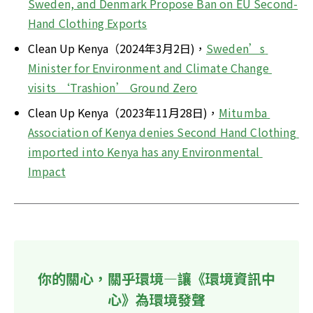
Sweden, and Denmark Propose Ban on EU Second-
Hand Clothing Exports
Clean Up Kenya（2024年3月2日)，
Sweden’s 
Minister for Environment and Climate Change 
visits ‘Trashion’ Ground Zero
Clean Up Kenya（2023年11月28日)，
Mitumba 
Association of Kenya denies Second Hand Clothing 
imported into Kenya has any Environmental 
Impact
你的關心，關乎環境—讓《環境資訊中
心》為環境發聲