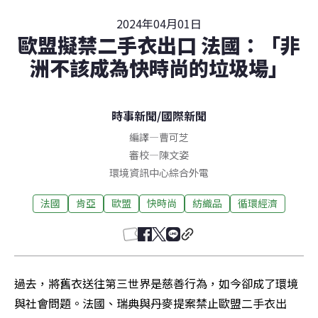
2024年04月01日
歐盟擬禁二手衣出口 法國：「非
洲不該成為快時尚的垃圾場」
時事新聞
/
國際新聞
編譯
—
曹可芝
審校
—
陳文姿
環境資訊中心綜合外電
法國
肯亞
歐盟
快時尚
紡織品
循環經濟
過去，將舊衣送往第三世界是慈善行為，如今卻成了環境
與社會問題。法國、瑞典與丹麥提案禁止歐盟二手衣出