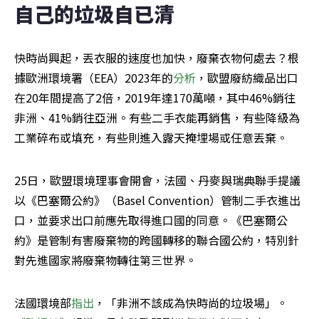
自己的垃圾自已清
快時尚興起，丟衣服的速度也加快，廢棄衣物何處去？根
據歐洲環境署（EEA）2023年的
分析
，歐盟廢紡織品出口
在20年間提高了2倍，2019年達170萬噸，其中46%銷往
非洲、41%銷往亞洲。有些二手衣能再銷售，有些降級為
工業碎布或填充，有些則進入露天掩埋場或任意丟棄。
25日，歐盟環境理事會開會，法國、丹麥與瑞典聯手提議
以《巴塞爾公約》（Basel Convention）管制二手衣進出
口，並要求出口前應先取得進口國的同意。《巴塞爾公
約》是管制有害廢棄物的跨國轉移的聯合國公約，特別針
對先進國家將廢棄物轉往第三世界。
法國環境部
指出
，「非洲不該成為快時尚的垃圾場」。