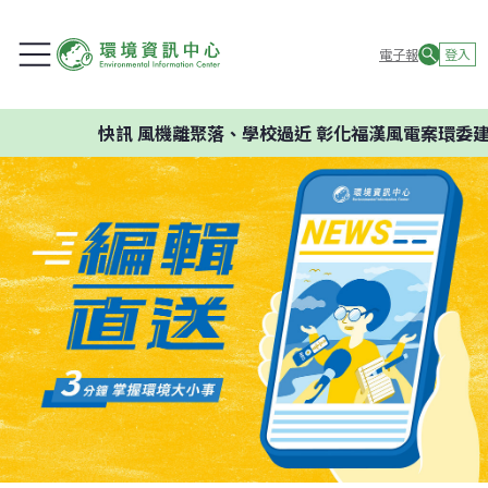
電子報
登入
快訊
風機離聚落、學校過近 彰化福漢風電案環委建議