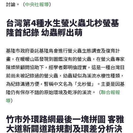
討論。（
中央社報導
）
台灣第4種水生螢火蟲北杪螢基
隆首紀錄 幼蟲孵出萌
基隆市政府委託基隆鳥會進行螢火蟲生態調查及復育計
畫，在暖暖山區發現到圖鑑沒有的螢火蟲，在螢火蟲專家
陳燦榮顧問協助下，經學者鄭明倫證實，這是一種台灣目
前尚未被記錄過的螢火蟲，幼蟲疑似為溪流水棲性種類，
為紀錄溝通方便，暫稱中文名為「北杪螢」。主要是因基
隆仍有保存不錯的原始環境及乾淨的溪流。（
聯合報報
導
）
竹市外環路網最後一塊拼圖 客雅
大道新闢道路規劃及環差分析決