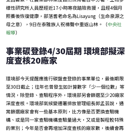
樣性研究所人員歷經近17小時寒夜踏險救援，且經4個月
照養後恢復健康，部落耆老命名為Lisayung（生命泉源之
母之意），9日在泰雅族人祝禱聲中重返山林。（
中央社
報導
）
事業碳登錄4/30屆期 環境部擬深
度查核20廠家
環境部今天提醒應進行碳盤查登錄的事業單位，最後期限
至30日截止；往年也曾發生如計算數字「少一個位數」等
情況，除登錄、查驗程序外，環境部另會篩選至少20廠家
深度查核。環境部氣候變遷署排放管理組長郭孟芸說，通
常篩選廠家會有一些基本原則，比方像是否更換查驗機
構、或是同一家查驗機構查驗量過大，又或是製程較特殊
的業別；今年是否會再增加深度查核的廠家數，後續會再