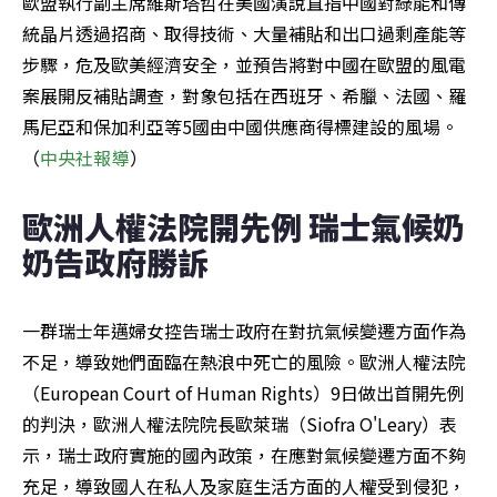
歐盟執行副主席維斯塔哲在美國演說直指中國對綠能和傳
統晶片透過招商、取得技術、大量補貼和出口過剩產能等
步驟，危及歐美經濟安全，並預告將對中國在歐盟的風電
案展開反補貼調查，對象包括在西班牙、希臘、法國、羅
馬尼亞和保加利亞等5國由中國供應商得標建設的風場。
（
中央社報導
）
歐洲人權法院開先例 瑞士氣候奶
奶告政府勝訴
一群瑞士年邁婦女控告瑞士政府在對抗氣候變遷方面作為
不足，導致她們面臨在熱浪中死亡的風險。歐洲人權法院
（European Court of Human Rights）9日做出首開先例
的判決，歐洲人權法院院長歐萊瑞（Siofra O'Leary）表
示，瑞士政府實施的國內政策，在應對氣候變遷方面不夠
充足，導致國人在私人及家庭生活方面的人權受到侵犯，