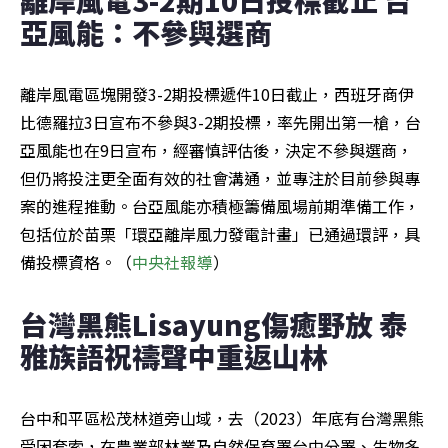
亞風能：不參與選商
離岸風電區塊開發3-2期投標遞件10日截止，西班牙商伊
比德羅拉3日宣布不參與3-2期投標，率先開出第一槍，台
亞風能也在9日宣布，經審慎評估後，決定不參與選商，
但仍將投注更全面有效的社會溝通，並專注於目前參與專
案的進程推動。台亞風能亦積極籌備風場前期準備工作，
包括位於苗栗「環亞離岸風力發電計畫」已通過環評，具
備投標資格。（
中央社報導
）
台灣黑熊Lisayung傷癒野放 泰
雅族語祝禱聲中重返山林
台中和平區松茂林道旁山域，去（2023）年底有台灣黑熊
受困套索，在農業部林業及自然保育署台中分署、生物多