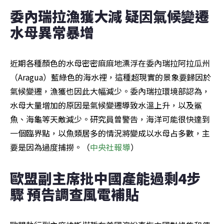
委內瑞拉漁獲大減 疑因氣候變遷
水母異常暴增
近期各種顏色的水母密密麻麻地漂浮在委內瑞拉阿拉瓜州
（Aragua）藍綠色的海水裡，這種超現實的景象要歸因於
氣候變遷，漁獲也因此大幅減少。委內瑞拉環境部認為，
水母大量增加的原因是氣候變遷導致水溫上升，以及鯊
魚、海龜等天敵減少。研究員曾警告，海洋可能很快達到
一個臨界點，以魚類居多的情況將變成以水母占多數，主
要是因為過度捕撈。（
中央社報導
）
歐盟副主席批中國產能過剩4步
驟 預告調查風電補貼