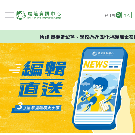
電子報
登入
快訊
風機離聚落、學校過近 彰化福漢風電案環