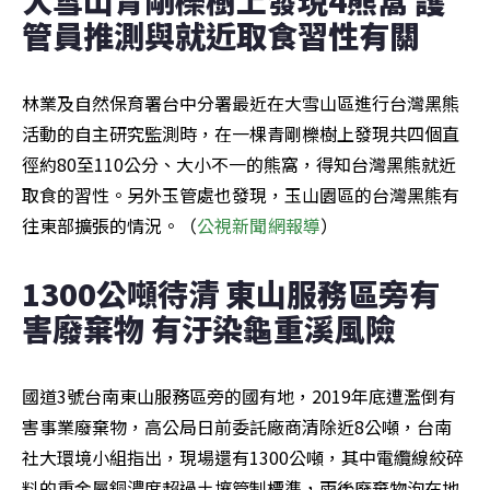
管員推測與就近取食習性有關
林業及自然保育署台中分署最近在大雪山區進行台灣黑熊
活動的自主研究監測時，在一棵青剛櫟樹上發現共四個直
徑約80至110公分、大小不一的熊窩，得知台灣黑熊就近
取食的習性。另外玉管處也發現，玉山園區的台灣黑熊有
往東部擴張的情況。（
公視新聞網報導
）
1300公噸待清 東山服務區旁有
害廢棄物 有汙染龜重溪風險
國道3號台南東山服務區旁的國有地，2019年底遭濫倒有
害事業廢棄物，高公局日前委託廠商清除近8公噸，台南
社大環境小組指出，現場還有1300公噸，其中電纜線絞碎
料的重金屬銅濃度超過土壤管制標準，雨後廢棄物泡在地