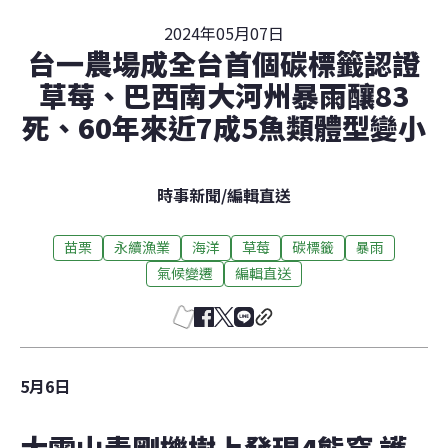
2024年05月07日
台一農場成全台首個碳標籤認證
草莓、巴西南大河州暴雨釀83
死、60年來近7成5魚類體型變小
時事新聞
/
編輯直送
苗栗
永續漁業
海洋
草莓
碳標籤
暴雨
氣候變遷
編輯直送
5月6日
大雪山青剛櫟樹上發現4熊窩 護