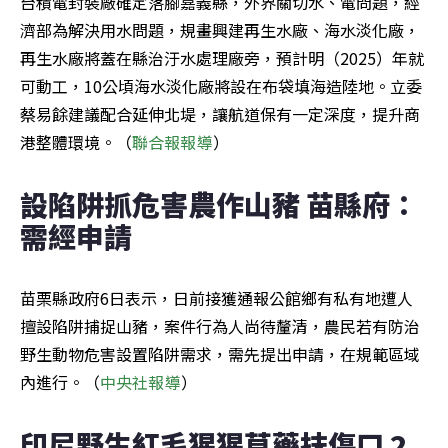
台積電封裝廠確定落腳嘉義縣，外界關切水、電問題，經
濟部為解決用水問題，規畫興建再生水廠、海水淡化廠，
再生水廠將蓋在縣治汙水處理廠旁，預計明（2025）年就
可動工，10公頃海水淡化廠將設在布袋填海造陸地。立委
蔡易餘建議配合延伸北堤，讓航道保有一定深度，提升商
港整體環境。（
聯合報報導
）
設陷阱抓危害農作山豬 苗縣府：
需經申請
苗栗縣政府6日表示，日前接獲通報公館鄉有私有地遭人
擅設陷阱捕捉山豬，案件行為人尚待釐清，農民若有防治
野生動物危害設置陷阱需求，需先提出申請，在規範區域
內進行。（
中央社報導
）
印尼野生紅毛猩猩草藥抹傷口 2