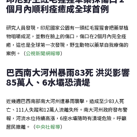
個月內順利痊癒成全球首例
研究人員發現，印尼國家公園有一頭紅毛猩猩會把藥草植
物咀嚼成泥，並敷在臉上的傷口，傷口在2個月內完全痊
癒，這也是全球第一次發現，野生動物以藥草自我療傷的
案例。（
公視新聞網報導
）
巴西南大河州暴雨83死 洪災影響
85萬人、6水壩恐潰堤
近幾週巴西南部南大河州遭暴雨襲擊，造成至少83人死
亡、111人失蹤和12萬人流離失所。南大河州政府發布警
報，河流水位持續高漲，6座水壩隨時有潰堤危險，呼籲
居民撤離。（
中央社報導
）