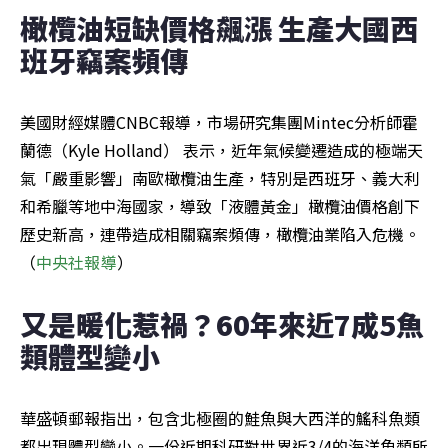
橄欖油短缺價格飆漲 生產大國西
班牙竊案頻傳
美國財經媒體CNBC報導，市場研究集團Mintec分析師霍
蘭德（Kyle Holland） 表示，近年氣候變遷造成的極端天
氣「嚴重影響」南歐橄欖油生產，特別是西班牙、義大利
和希臘等地中海國家，導致「液體黃金」橄欖油價格創下
歷史新高，連帶造成相關竊案頻傳，橄欖油業陷入危機。
（
中央社報導
）
又是暖化惹禍？60年來近7成5魚
類體型變小
華盛頓郵報指出，包含北極圈的鮭魚與大西洋的鰩科魚類
都出現體型變小。一份近期科研對世界近3/4的海洋魚類所