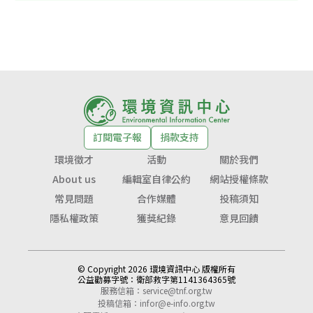
訂閱電子報
捐款支持
環境徵才
活動
關於我們
About us
編輯室自律公約
網站授權條款
常見問題
合作媒體
投稿須知
隱私權政策
獲獎紀錄
意見回饋
© Copyright 2026 環境資訊中心 版權所有
公益勸募字號：
衛部救字第1141364365號
服務信箱：
service@tnf.org.tw
投稿信箱：
infor@e-info.org.tw