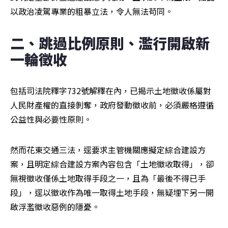
以政治凌駕專業的粗暴立法，令人無法苟同。
二、跳過比例原則、濫行開啟新
一輪徵收
包括司法院釋字732號解釋在內，已揭示土地徵收係屬對
人民財產權的直接剝奪，政府發動徵收前，必須嚴格遵循
公益性與必要性原則。
然而花東交通三法，逕要求主管機關應擬定綜合建設方
案，且明定綜合建設方案內容包含「土地徵收取得」，卻
無視徵收僅係土地取得手段之一，且為「最後不得已手
段」，逕以徵收作為唯一取得土地手段，無疑埋下另一開
啟浮濫徵收惡例的隱憂。