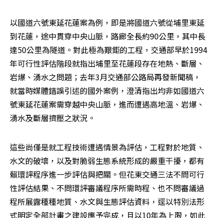
以國道六號東延花蓮案為例，即是將國道六號從埔里東延
到花蓮，途中貫穿中央山脈，路廊全長約90公里，其中長
達50公里為隧道。對此極為艱鉅的工程，交通部早於1994
年可行性評估階段就指出埔里至花蓮段存在地熱、斷層、
岩爆、湧水之問題；去年3月交通部公路局再發新聞稿，
就當時媒體錯誤引述的國外案例，澄清指出均非如國道六
號東延花蓮案需穿越中央山脈，進而遭遇高地溫、岩爆、
湧水及斷層擠壓之狀況。
這些尚僅是就工程技術遭遇情景為評估，工程對於地質、
水文的破壞，以及對脆弱生態系統形成的嚴重干擾，都有
賴環評程序進一步評估與把關。但花東交通三法不問可行
性評估結果、不問環評審議程序所需時程、也不問審議過
程所展露種種地質、水文與生態評估資料，逕以特別法形
式明定全部計畫之建設應予完成，且以10年為上限，如此