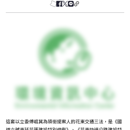
這套以立委傅崐萁為領銜提案人的花東交通三法，是《國
道六號東延花蓮建設特別條例》、《花東快速公路建設特