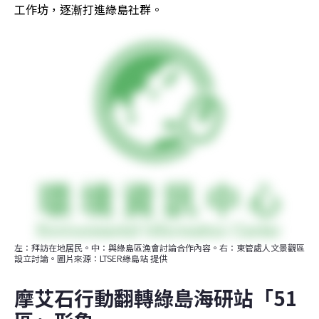
工作坊，逐漸打進綠島社群。
左：拜訪在地居民。中：與綠島區漁會討論合作內容。右：東管處人文景觀區
設立討論。圖片來源：LTSER綠島站 提供
摩艾石行動翻轉綠島海研站「51