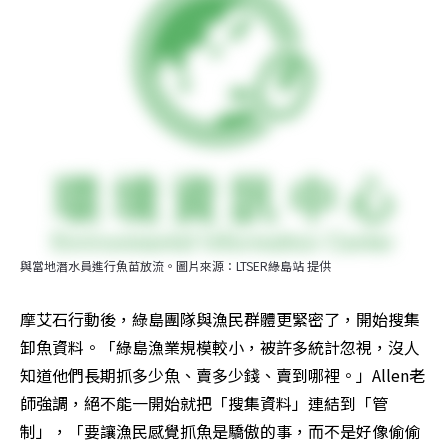
與當地潛水員進行魚苗放流。圖片來源：LTSER綠島站 提供
摩艾石行動後，綠島團隊與漁民群體更緊密了，開始搜集
卸魚資料。「綠島漁業規模較小，被許多統計忽視，沒人
知道他們長期抓多少魚、賣多少錢、賣到哪裡。」Allen老
師強調，絕不能一開始就把「搜集資料」連結到「管
制」，「要讓漁民感覺抓魚是驕傲的事，而不是好像偷偷