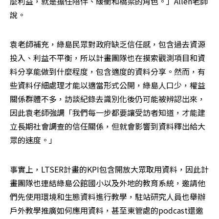
麼利益，就是擔任陪伴、緩衝和橋梁的角色。」Allen老師
說。
袁老師補充，綠島民眾對政府缺乏信任感，包含過去資源
投入、利益不平衡，所以計畫團隊也在摸索觀測項目和資
料分享能做到什麼程度，包含適度的資料分享。然而，有
些資料仔細處理才能以適當形式公開，綠島人口少，權益
關係群體不多，訪談紀錄去識別化後仍可能被辨認出來，
因此袁老師強調「我們每一步都要讓受訪者知道，才能建
立長期社會調查的信任關係，但就會影響到資料釋出給大
眾的速度。」
事實上，LTSER計畫的KPI包含開放大眾取用資料，因此計
畫團隊也連結綠島公館國小以及外地的教育系統，邀請他
們先使用環境和生態資料進行教學，駐站研究人員也舉辦
戶外教學推廣如何應用資料，甚至東管處的podcast還邀