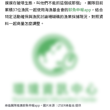
摸摸在破壞生態，叫他們不能抓這個或那個」，團隊目前
累積37位漁民一起使用海漁基金會的
卸魚申報app
，結合
特定活動確保與漁民討論珊瑚礁的漁業採捕現況，對照資
料一起商量怎麼調整。
綠島團隊推廣卸魚申報app。圖片來源：LTSER綠島站 提供