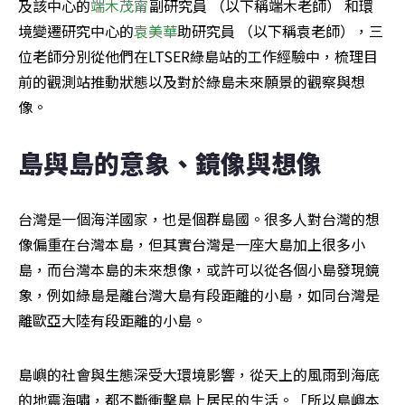
及該中心的
端木茂甯
副研究員 （以下稱端木老師） 和環
境變遷研究中心的
袁美華
助研究員 （以下稱袁老師），三
位老師分別從他們在LTSER綠島站的工作經驗中，梳理目
前的觀測站推動狀態以及對於綠島未來願景的觀察與想
像。
島與島的意象、鏡像與想像
台灣是一個海洋國家，也是個群島國。很多人對台灣的想
像偏重在台灣本島，但其實台灣是一座大島加上很多小
島，而台灣本島的未來想像，或許可以從各個小島發現鏡
象，例如綠島是離台灣大島有段距離的小島，如同台灣是
離歐亞大陸有段距離的小島。
島嶼的社會與生態深受大環境影響，從天上的風雨到海底
的地震海嘯，都不斷衝擊島上居民的生活。「所以島嶼本