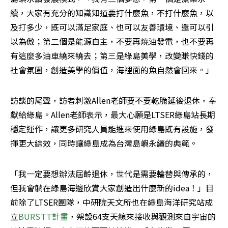
續，大家有充分的知識知道要打什麼魚，不打什麼魚，以
及打多少，既可以滿足家庭、也可以友善環境、還可以引
以為傲；第二個是能源自主，不要再燒油發電，也不要再
有這麼多油車繞來繞去；第三是綠島美學，改變賺快錢的
社會氛圍，創造美學的價值，海裡面的魚自然會回來。」
訪談的尾聲，訪者刺激Allen老師要不要乾脆延後退休，奉
獻給綠島。Allen老師表示，最大心願是LTSER綠島站長期
穩定運作，讓更多研究人員能進來使用綠島既有設施，發
揮更大綜效，同時讓綠島成為台灣島嶼永續的典範。
「我一定要想辦法屆齡退休，世代是需要輪替與傳承的，
但我會躺在綠島海邊欣賞大家創造出什麼新的idea！」目
前除了LTSER團隊，中研院天文所也在綠島海洋研究站成
立
BURSTT計畫
，架設64支天線來接收與觀測來自宇宙的