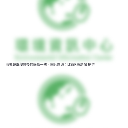
海葵颱風侵襲後的綠島一隅。圖片來源：LTSER綠島站 提供