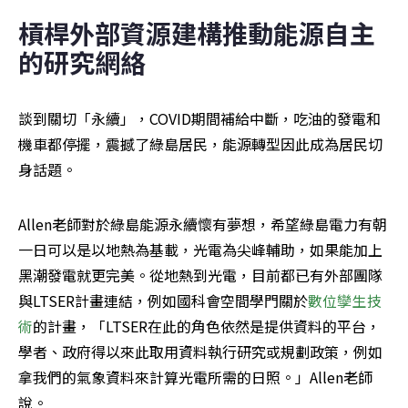
槓桿外部資源建構推動能源自主
的研究網絡
談到關切「永續」，COVID期間補給中斷，吃油的發電和
機車都停擺，震撼了綠島居民，能源轉型因此成為居民切
身話題。
Allen老師對於綠島能源永續懷有夢想，希望綠島電力有朝
一日可以是以地熱為基載，光電為尖峰輔助，如果能加上
黑潮發電就更完美。從地熱到光電，目前都已有外部團隊
與LTSER計畫連結，例如國科會空間學門關於
數位孿生技
術
的計畫，「LTSER在此的角色依然是提供資料的平台，
學者、政府得以來此取用資料執行研究或規劃政策，例如
拿我們的氣象資料來計算光電所需的日照。」Allen老師
說。