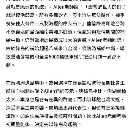
身就是脆弱的系統」，Allen老師說：「最警醒世人的例子
就是復活節島，所有樹都砍光，表土流失無法耕作，幾乎
喪失住人條件，只剩海邊的摩艾石。」儘管綠島距離台灣
不像復活節島距離南美洲那麼遠，但風災與疫情期間的補
給中斷，仍對當地居民造成很大的震撼。Allen老師回憶，
由於綠島的補給超過八成來自台灣，疫情時補給中斷，導
致重油發電機和全島6000輛機車幾乎把油用到一滴都不
剩。
在台灣周遭島嶼中，為何選擇在綠島設站進行長期社會生
態核心觀測站呢？Allen老師表示，與綠島相比，澎湖面積
太大，本身也是各有差異的群島；而小琉球離台灣太近，
深受本島工業影響，蘭嶼應更具代表性，但也有更多複雜
議題，如原住民族權益及核廢料問題。因此Allen老師考慮
初期量能後，決定先以綠島為起點。