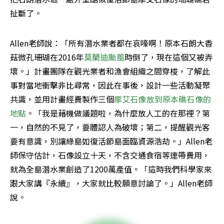
扯斷了。
Allen老師說：「所有潛水業者都在哀嚎啊！原本石朗大香
菇微孔珊瑚在2016年
莫蘭迪颱風
時倒了，現在這個又被弄
壞。」計畫團隊在觀光業者和漁會組織之間穿梭，了解此
事對當地衝擊非比尋常，因此在事後，設計一些活動凝聚
共識，並用計畫經費製作三個
摩艾石像放到原本礁石像的
地點
。「我是藉機做議題啦，為什麼放人工的在那裡？第
一，自然的不見了，要體認人為破壞；第二，提醒觀光客
要有意識，別讓綠島如復活節島面臨資源浩劫。」Allen老
師保守估計，石像設立十天，不含交通食宿等連帶費用，
就為全島潛水業創造了1200萬產值。「這時我們科學家來
跟大家講『永續』，大家就比較願意討論了。」Allen老師
說。