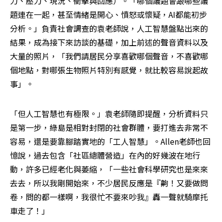
力、壓力、現況、衝擊與回應）。「哪個議題會跟哪些議
題連在一起，甚至情緒是開心、憤怒或懷疑，AI都能初步
分析。」負責社會調查的袁老師說，人工智慧盤點出來的
結果，成為接下來訪談的基礎，加上前述的聲音資料以及
大量的照片，「我們請居民分享喜歡哪個聲音，不喜歡哪
個地點，對哪張生物照片特別有感覺，就比較容易說起故
事」。
「但人工智慧也有極限。」袁老師隨即提醒，分析資料只
是第一步，綠島是相對封閉的社會群體，要打進去非常不
容易，還是要靠腳踏實地的「工人智慧」。Allen老師也回
憶說，過去包含「社區總體營造」在內的好幾波在地行
動，許多已經老化與萎縮，「一些社會科學研究也是來來
去去，所以我剛開始來，不少居民反應是『齁！又要做問
卷，問的都一樣啊，我很忙不要來吵我』轟一聲就騎摩托
車走了！」