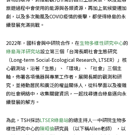
旅遊過程中會使用的能源與各類資源，再加上氣候變遷加
劇，以及多次颱風及COVID疫情的衝擊，都使得綠島的永
續發展充滿挑戰。
2022年，國科會與中研院合作，在
生物多樣性研究中心
的
綠島海洋研究站
設立第三個「台灣長期社會生態研究 
（Long-term Social-Ecological Research, LTSER）」核
心觀測站，沿著「生態」、「環境」、「社會」三個主
軸，佈署各項儀器與專業工作者，展開長期的觀測和研
究，並捲動居民和廣泛的權益關係人，從科學面以及複雜
的社會網絡中，收集關鍵資訊，一起找尋適合綠島邁向永
續發展的解方。
為此，TSH採訪
LTSER綠島站
的總主持人─中研院生物多
樣性研究中心的
陳昭倫
研究員 （以下稱Allen老師） ，以