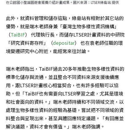
在公館國小聖誕園遊會擺攤介紹計畫成果。圖片來源：LTSER綠島站 提供
此外，就資料管理和儲存這點，綠島站有相對於其它站的
優勢，就是端木老師身兼「臺灣生物多樣性資訊機構」
（
TaiBIF
） 代理執行長，而儲存LTSER計畫資料的中研院
「研究資料寄存所」（
depositar
） 也在袁老師任職的環
境變遷研究中心附近，能經常來往討論。
端木老師指出，TaiBIF過去20多年推動生物多樣性資料的
標準化儲存與流通，並且整合不同資料來源支援後續應
用，跟LTSER計畫核心相當契合，也有許多經驗可以協
助。但「TaiBIF也有需要向LTSER學習之處，尤其是環境
和社會面向的資料。」端木老師持續和不同領域交流，以
處理生物多樣性資料的經驗為基礎，嘗試把不同領域的資
料整合與呈現出來，甚至具體回應特定議題。「有回應並
解決議題，資料才會有價值。」端木老師強調。