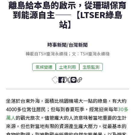
離島給本島的啟示，從珊瑚保育
到能源自主——【LTSER綠島
站】
時事新聞
/
台灣新聞
轉載自TSH臺灣永續棧；文：TSH臺灣永續棧
氣候變遷
土地利用
生態監測
坐落於台東外海，面積比桃園機場大一點的綠島，有大約
4000多位常住居民；但每到春夏旺季，經常迎來每年
30多
萬人
的觀光旅次。儘管龐大的人流意味著當地重要的生計
來源，但也對當地有限的資源產生龐大壓力，從最基本的
食物的取得，到推動觀光所需的自然生態美景，以及遊客