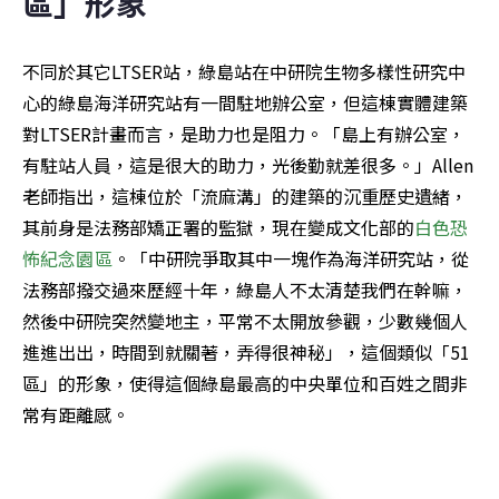
區」形象
不同於其它LTSER站，綠島站在中研院生物多樣性研究中
心的綠島海洋研究站有一間駐地辦公室，但這棟實體建築
對LTSER計畫而言，是助力也是阻力。「島上有辦公室，
有駐站人員，這是很大的助力，光後勤就差很多。」Allen
老師指出，這棟位於「流麻溝」的建築的沉重歷史遺緒，
其前身是法務部矯正署的監獄，現在變成文化部的
白色恐
怖紀念園區
。「中研院爭取其中一塊作為海洋研究站，從
法務部撥交過來歷經十年，綠島人不太清楚我們在幹嘛，
然後中研院突然變地主，平常不太開放參觀，少數幾個人
進進出出，時間到就關著，弄得很神秘」，這個類似「51
區」的形象，使得這個綠島最高的中央單位和百姓之間非
常有距離感。