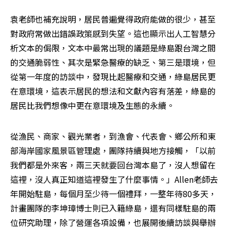
袁老師也補充說明，居民普遍覺得政府能做的很少，甚至
對政府常做出錯誤政策感到失望。這也顯示出人工智慧分
析文本的侷限，文本中最常出現的議題是綠島跟台灣之間
的交通脆弱性、其次是緊急醫療的缺乏、第三是環境，但
從第一年度的訪談中，發現比起醫療和交通，綠島居民更
在意環境，這表示居民的想法和文獻內容有落差，綠島的
居民比我們想像中更在意環境及生態的永續。
從漁民、商家、觀光業者，到漁會、代表會、鄉公所和東
部海岸國家風景區管理處，團隊持續與地方接觸，「以前
我們都是外來客，兩三天就要回台灣本島了，沒人想留在
這裡，沒人真正知道這裡發生了什麼事情。」Allen老師去
年開始駐島，每個月至少待一個禮拜，一整年待80多天，
計畫團隊的李坤璋博士則已入籍綠島，還有同樣駐島的兩
位研究助理，除了營運各項設備，也展開後續訪談與舉辦