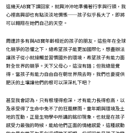
這幾天AB寶下課回家，就興沖沖地準備著行李與行頭，我
心裡高興卻也有點淡淡地惆悵──孩子似乎長大了，即將
可以翱翔在她們自己的天空。
周遭許多有與AB寶年齡相近的孩子的朋友，這些年在全球
化競爭的恐懼之下，總希望孩子能更加國際化，想盡辦法
讓孩子從小就接觸並習慣國外的環境，希望孩子有能力面
對全世界的競爭。天下父母心，這沒有錯；但我總是覺
得，當孩子有能力自由自在朝世界飛去時，我們也要提供
肥沃的土壤讓他們的根可以深深札下吧？
甚至我會認為，只有根埋得愈深，才有能力長得愈高，以
及承受得了生命中免不了的狂風驟雨。童年期與環境及土
地的互動，正是生物學中所講的銘印現象，也就是在孩子
感受力最強的時候，能給他們正面的情緒感愛，這種感動