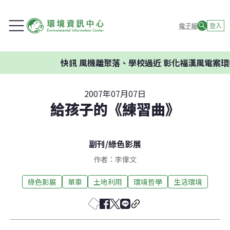
電子報
登入
快訊
風機離聚落、學校過近 彰化福漢風電案環委
2007年07月07日
給孩子的《練習曲》
副刊
/
綠色影展
作者：李偉文
綠色影展
單車
土地利用
環境哲學
生活環境