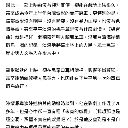
因此，一部上映前沒有特別宣傳，卻能在戲院上映很久，
甚至成為今年上半年台灣電影的賣座冠軍；更特別的是，
這部電影沒有明星、沒有衝突、沒有暴力血腥，也沒有色
情暴露，甚至平平淡淡的幾乎算是沒有什麼劇情。《練習
曲》就是描述一個聽障年輕人騎著單車，沿著台灣海岸線
環島一圈的記錄，淡淡地將這土地上的人民、風土民眾、
歷史與人文融入在影片中。
電影默默的上映，卻在民眾口耳相傳裡，影響不斷蔓延，
甚至連總統候選人馬英九，也因此有了生平第一次的單車
環島旅行。
陳懷恩導演陳述拍片的動機時談到，他在影劇工作混了20
多年，但是心中卻一直有種「未竟的感覺」（我想那也是
種空洞、漂盪不實在的感覺吧？）於是他反省到是不是自
己生命中有個很重要的東西沒有去做？