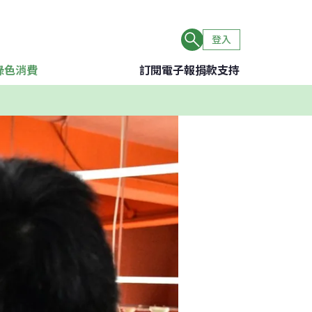
登入
綠色消費
訂閱電子報
捐款支持