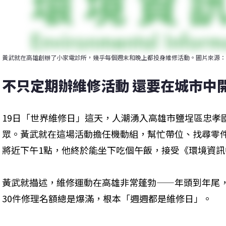
黃武就在高雄創辦了小家電診所，幾乎每個週末和晚上都投身維修活動。圖片來源：
不只定期辦維修活動 還要在城市中
19日「世界維修日」這天，人潮湧入高雄市鹽埕區忠孝
眾。黃武就在這場活動擔任機動組，幫忙帶位、找尋零
將近下午1點，他終於能坐下吃個午飯，接受《環境資訊
黃武就描述，維修運動在高雄非常蓬勃——年頭到年尾
30件修理名額總是爆滿，根本「週週都是維修日」。