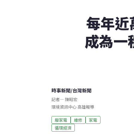
每年近
成為一
時事新聞
/
台灣新聞
記者
—
陳昭宏
環境資訊中心
高雄
報導
廢家電
維修
家電
循環經濟