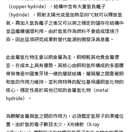
（copper hydride），結構中含有大量氫負離子
（hydride），照射太陽光或是加熱至80℃就可以釋放氫
氣，再加入氫負離子之後又可以將之穩定的儲存在結構中
並且繼續循環利用，由於氫氣作為燃料不會造成環境汙
染，因此這項研究成果對替代能源的開發深具意義。
此金屬氫化物主要以銅金屬為主，銅相較其他貴金屬便
宜，在成本上具有優勢，其核心由銅和氫所構成的多面體
骨架像是中國象牙球一樣的層狀結構，層與層之間靠著銅
和氫的作用力維持，並利用特殊的配位基保護銅氫化物的
核心，穩定性高於其他已知的金屬氫化物（metal 
hydride）。
為瞭解金屬與氫之間的作用力，必須鑑定氫原子的準確位
置，由於氫的電子數目太少，X光繞射（X-ray 