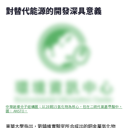
對替代能源的開發深具意義
中華謎樣分子結構圖；以28銅15氫化物為核心，包在二硫代氨基甲酸中。
圖： ANSTO。
東華大學指出，劉鎮維實驗室所合成出的銅金屬氫化物