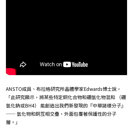
ANSTO成員、布拉格研究所晶體學家Edwards博士說，
「此研究顯示，將某些特定銅化合物和硼氫化物混和 （硼
氫化鈉或BH4） 能創造出我們新發現的『中華謎樣分子』
── 氫化物和銅互相交疊，外面包覆著保護性的分子
層。」