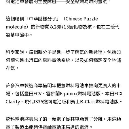
料電池車發展的主要障礙──安全點燃易燃的氫氣。
這個暱稱「中華謎樣分子」（Chinese Puzzle 
molecule）的新物質以28銅15氫化物為核，包在二硫代
氨基甲酸中。
科學家說，這個新分子是進一步了解氫的新途徑，包括如
何讓它進出汽車的燃料電池系統，以及如何穩定安全地儲
存氫。
許多汽車製造商準備明年把氫燃料電池車推向更廣大的市
場，包括豐田FCV、雪佛蘭Equinox燃料電池版、本田FCX 
Clarity、現代IS35燃料電池版和賓士B-Class燃料電池版。
燃料電池將氫原子的一顆電子從其單顆質子分離，用這顆
電子製造出能夠供電給電動車馬達的電流。