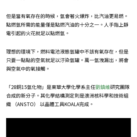
但是當有氧存在的時候，氫會著火爆炸，比汽油更易燃。
點燃氫所需的能量僅是點燃汽油的十分之一。人手指上靜
電引起的火花就足以點燃氫。
理想的環境下，燃料電池液態氫罐中不該有氧存在，但是
只要一點點的空氣就足以汙染氫罐。萬一氫洩漏出，將會
與空氣中的氧接觸。
「28銅15氫化物」是東華大學化學系主任
劉鎮維
研究團隊
合成的新分子。其化學結構測定則是澳洲核科學和技術組
織 （ANSTO） 以晶體工具KOALA完成。