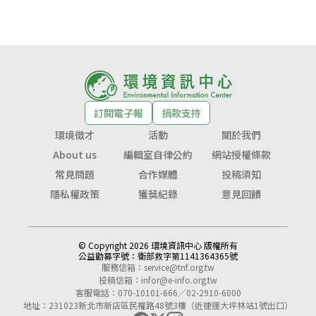
訂閱電子報
捐款支持
環境徵才
活動
關於我們
About us
編輯室自律公約
網站授權條款
常見問題
合作媒體
投稿須知
隱私權政策
獲獎紀錄
意見回饋
© Copyright 2026 環境資訊中心 版權所有
公益勸募字號：
衛部救字第1141364365號
服務信箱：
service@tnf.org.tw
投稿信箱：
infor@e-info.org.tw
客服電話：070-10101-666／02-2910-6000
地址：231023新北市新店區民權路48號3樓（近捷運大坪林站1號出口）