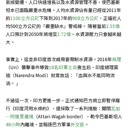
氣候變遷、人口快速增長以及水資源管理不善，使巴基斯
坦本已面臨嚴重水危機。人均水資源佔有量已經從2011年
的
1100立方公尺
下降到2017年的
908立方公尺
，正逼近人
均500立方公尺的「嚴重缺水」警戒線。 隨著當前
2.55億
人口預計到2050年將增至
3.72億
，水資源壓力只會越來越
大。
事實上，這並非印度首次威脅要限制水資源。2016年
烏理
（Uri）襲擊事件導致
18名印軍士兵
喪生后，印度總理莫
迪（Narendra Modi）就曾放話：「血與水不能同時流
淌。 」
不過這一次，印方更進一步，正式通知巴方將立即暫停履
行《印度河用水條約》，還採取了一系列措施：關閉
瓦加
—阿達里邊境
（Attari-Wagah border），勒令巴基斯坦人
48小時
內離境，並驅逐巴方軍事
外交官
。