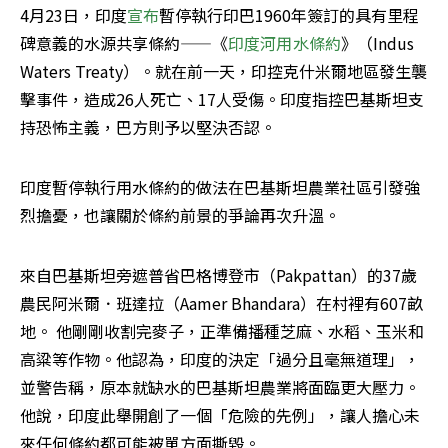
4月23日，印度
宣布
暫停執行印巴1960年簽訂的具有里程
碑意義的水源共享條約——《
印度河用水條約
》（Indus 
Waters Treaty）。就在前一天，印控克什米爾地區發生襲
擊事件，造成26人死亡、17人受傷。印度指控巴基斯坦支
持恐怖主義，巴方則予以堅決否認。
印度暫停執行用水條約的做法在巴基斯坦農業社區引發強
烈擔憂，也讓關於條約前景的爭論再次升溫。
來自巴基斯坦旁遮普省巴格博登市（Pakpattan）的37歲
農民阿米爾．班達拉（Aamer Bhandara）在村裡有607畝
地。 他剛剛收割完麥子，正準備播種芝麻、水稻、玉米和
高粱等作物。他認為，印度的決定「過分且毫無道理」，
並警告稱，原本就缺水的巴基斯坦農業將面臨更大壓力。
他說，印度此舉開創了一個「危險的先例」，讓人擔心未
來任何條約都可能被單方面撕毀。