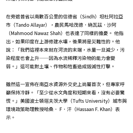
在旁遮普省以南數百公里的信德省（Sindh）坦杜阿拉亞
市（Tando Allayar），農民馬哈茂德．納瓦茲．沙阿
（Mahmood Nawaz Shah）也表達了同樣的擔憂。 他指
出，如果印度在上游修建水壩，後果將是災難性的。他
說：「我們這裡本來就在河流的末端，水量一旦減少，污
染程度也會上升——因為水流稀釋污染物的能力會變
弱。」這可能對土壤、作物和牲畜造成毀滅性打擊。
雖然這一宣佈在南亞水資源外交史上尚屬首次，但專家呼
籲保持冷靜。「至少從水文角度和短期來看，沒有必要驚
慌。」美國波士頓塔夫茨大學（Tufts University）城市與
環境政策助理教授哈桑． F．汗（Hassaan F. Khan）表
示。