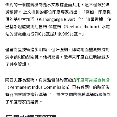
條約的一個關鍵機制是水文數據全面共用，這不僅限於洪
災預警。 上文提到的那位印度專家指出：「例如，印度提
供的基申甘加河（Kishenganga River）全年流量數據，使
巴基斯坦能夠將尼魯姆-傑盧姆（Neelum-Jhelum）水電
站的發電能力從700兆瓦提升到969兆瓦。」
儘管衛星技術進步明顯，但汗強調，即時地面監測數據對
洪水預測仍然關鍵。他補充說，近年來印度在已明顯減少
了共享資訊。
阿西夫部長聲稱，負責監督條約實施的
印度河常設委員會
（Permanent Indus Commission）已有近兩年的時間沒
有召開會議或進行溝通了。 雙方之間的這種溝通斷層得到
了印度專家的證實。