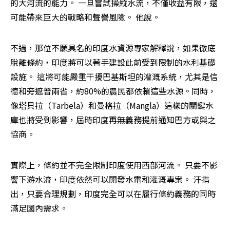
的大河流的能力。 一旦嘗試操縱水流，不僅收益有限，還
可能帶來巨大的戰略和聲譽風險。 他說。
不過，那位不願具名的印度水資源專家解釋說，如果徹底
脫離條約，印度將可以著手建設此前受到限制的水利基礎
設施。 這將可能嚴重干擾巴基斯坦的灌溉系統，尤其是信
德和旁遮普兩省，約80%的農民都依賴這些水源。同時，
像塔貝拉（Tarbela）和曼格拉（Mangla）這樣的關鍵水
庫也將受到影響，屆時印度再無義務提前通知巴方或與之
協商。
實際上，條約並不完全限制印度使用西部河流。 只要不影
響下游水流，印度依然可以開發水電和灌溉專案。 汗指
出，只要合理規劃，印度完全可以在履行條約義務的同時
滿足國內需求。