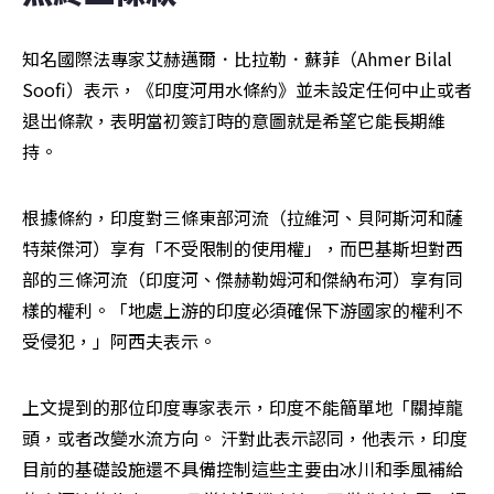
知名國際法專家艾赫邁爾．比拉勒．蘇菲（Ahmer Bilal 
Soofi）表示，《印度河用水條約》並未設定任何中止或者
退出條款，表明當初簽訂時的意圖就是希望它能長期維
持。
根據條約，印度對三條東部河流（拉維河、貝阿斯河和薩
特萊傑河）享有「不受限制的使用權」，而巴基斯坦對西
部的三條河流（印度河、傑赫勒姆河和傑納布河）享有同
樣的權利。「地處上游的印度必須確保下游國家的權利不
受侵犯，」阿西夫表示。
上文提到的那位印度專家表示，印度不能簡單地「關掉龍
頭，或者改變水流方向。 汗對此表示認同，他表示，印度
目前的基礎設施還不具備控制這些主要由冰川和季風補給