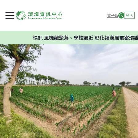
電子報
登入
快訊
風機離聚落、學校過近 彰化福漢風電案環委建議