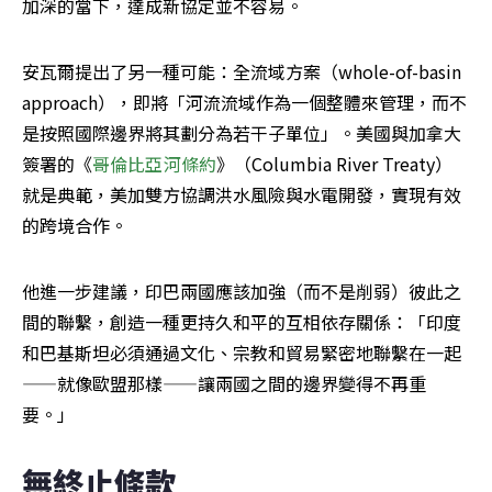
加深的當下，達成新協定並不容易。
安瓦爾提出了另一種可能：全流域方案（whole-of-basin 
approach），即將「河流流域作為一個整體來管理，而不
是按照國際邊界將其劃分為若干子單位」。美國與加拿大
簽署的《
哥倫比亞河條約
》（Columbia River Treaty）
就是典範，美加雙方協調洪水風險與水電開發，實現有效
的跨境合作。
他進一步建議，印巴兩國應該加強（而不是削弱）彼此之
間的聯繫，創造一種更持久和平的互相依存關係：「印度
和巴基斯坦必須通過文化、宗教和貿易緊密地聯繫在一起
——就像歐盟那樣——讓兩國之間的邊界變得不再重
要。」
無終止條款