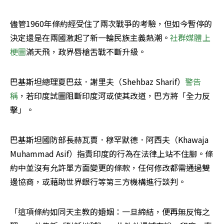
儘管1960年條約經受住了兩次戰爭的考驗，但如今暫停的
決定還是在兩國激起了新一輪民族主義熱潮。
社群媒體上
梗圖
滿天飛，政界唇槍舌戰不斷升級。
巴基斯坦總理夏巴茲．謝里夫（Shehbaz Sharif）
警告
稱
，若印度試圖阻斷印度河或使其改道，巴方將「全力反
擊」。
巴基斯坦國防部長赫瓦賈．穆罕默德．阿西夫（Khawaja 
Muhammad Asif）指責印度的行為在法律上站不住腳。條
約中並沒有允許單方面變更的條款，任何修改都需通過雙
邊協商，或藉助世界銀行等第三方機構進行談判。
「這項條約如同天主教的婚姻：一旦締結，便再無反悔之