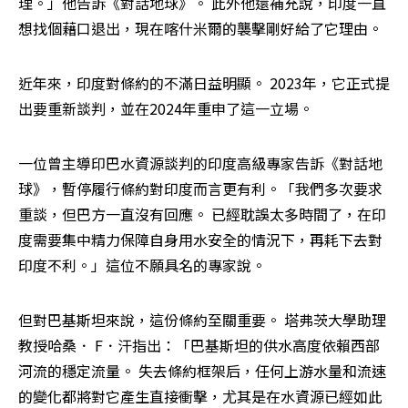
理。」他告訴《對話地球》。 此外他還補充說，印度一直
想找個藉口退出，現在喀什米爾的襲擊剛好給了它理由。
近年來，印度對條約的不滿日益明顯。 2023年，它正式提
出要重新談判，並在2024年重申了這一立場。
一位曾主導印巴水資源談判的印度高級專家告訴《對話地
球》，暫停履行條約對印度而言更有利。「我們多次要求
重談，但巴方一直沒有回應。 已經耽誤太多時間了，在印
度需要集中精力保障自身用水安全的情況下，再耗下去對
印度不利。」這位不願具名的專家說。
但對巴基斯坦來說，這份條約至關重要。 塔弗茨大學助理
教授哈桑． F．汗指出：「巴基斯坦的供水高度依賴西部
河流的穩定流量。 失去條約框架后，任何上游水量和流速
的變化都將對它產生直接衝擊，尤其是在水資源已經如此