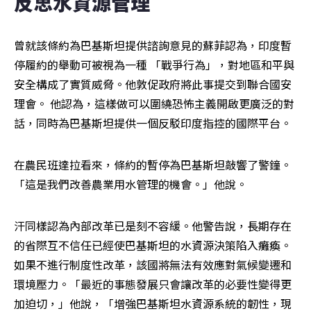
反思水資源管理
曾就該條約為巴基斯坦提供諮詢意見的蘇菲認為，印度暫
停履約的舉動可被視為一種 「戰爭行為」，對地區和平與
安全構成了實質威脅。他敦促政府將此事提交到聯合國安
理會。 他認為，這樣做可以圍繞恐怖主義開啟更廣泛的對
話，同時為巴基斯坦提供一個反駁印度指控的國際平台。
在農民班達拉看來，條約的暫停為巴基斯坦敲響了警鐘。
「這是我們改善農業用水管理的機會。」他說。
汗同樣認為內部改革已是刻不容緩。他警告說，長期存在
的省際互不信任已經使巴基斯坦的水資源決策陷入癱瘓。 
如果不進行制度性改革，該國將無法有效應對氣候變遷和
環境壓力。「最近的事態發展只會讓改革的必要性變得更
加迫切，」他說，「增強巴基斯坦水資源系統的韌性，現