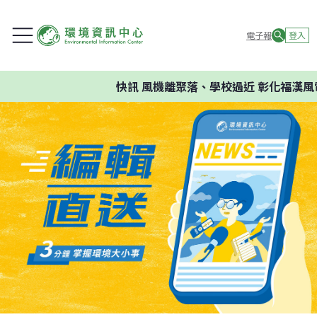
電子報
登入
快訊
風機離聚落、學校過近 彰化福漢風