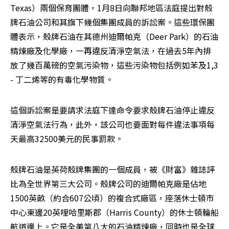
Texas）兩個保育團體，1月8日向聯邦地區法庭提出對殼
牌石油公司和其旗下幾個集團成員的訴訟案。這些環保團
體表示，殼牌石油在其德州迪爾帕克（Deer Park）的石油
精煉廠及化學廠，一再違反清淨空氣法，在過去5年內排
放了幾百萬磅的空氣污染物，這些污染物包括例如苯及1,3 
- 丁二烯等的有毒化學物質。 
這個訴訟案是要請求法庭下達命令要求殼牌石油停止違反
清淨空氣法行為，此外，該公司也要面對每件違法事項每
天最高32500美元的民事罰款。 
殼牌石油是英荷殼牌集團的一個成員，被《財富》雜誌評
比為全世界第三大公司。殼牌公司的迪爾帕克廠是佔地
1500英畝（約合607公頃）的複合式廠區，座落休士頓市
中心東邊20英哩哈里斯郡（Harris County）的休士頓輪船
航道邊上。它是全美第八大的石油精煉廠，同時也是全球