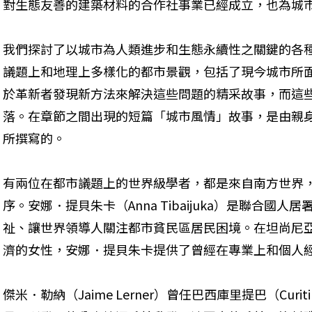
對生態友善的建築材料的合作社事業已經成立，也為城
我們探討了以城市為人類進步和生態永續性之關鍵的各種
議題上和地理上多樣化的都市景觀，包括了現今城市所
於革新者發現新方法來解決這些問題的精采故事，而這
落。在章節之間出現的短篇「城市風情」故事，是由親
所撰寫的。
有兩位在都市議題上的世界級學者，都是來自南方世界，
序。安娜．提貝朱卡（Anna Tibaijuka）是聯合國
祉、讓世界領導人關注都市貧民區居民困境。在坦尚尼
濟的女性，安娜．提貝朱卡提供了曾經在專業上和個人
傑米．勒納（Jaime Lerner）曾任巴西庫里提巴（Curi