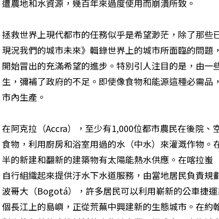
遭農地和水資源，幾百年來過度使用而崩潰所致。
拯救世界上現代都市的任務似乎是希望渺茫，除了那些已
現況――我們的城市未來》輯錄世界上的城市所面臨的問
開始冒出的充滿希望的進步。特別引人注目的是，由一
生，彌補了政府的不足。即使像食物和能源這種必需品
市內生產。
在阿克拉（Accra），至少有1,000位都市農民在後
食物，利用廚房和浴室用過的水（中水）來灌溉作物。在巴塞
半的新建和翻新的建築物有太陽能熱水供應。在喀拉蚩（K
自行組織起來提供汙水下水道服務，由當地居民負責規
波哥大（Bogotá），許多居民可以利用嶄新的公車捷
個長江上的島嶼，正從荒蕪中興建新的生態城市。在約翰尼斯