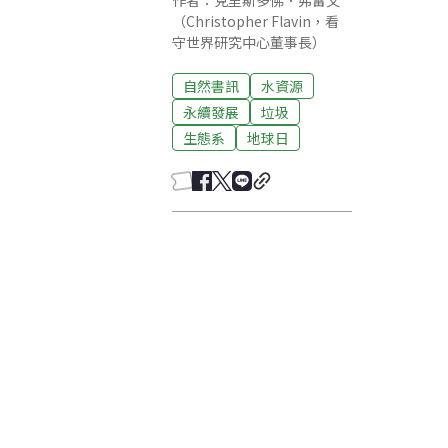
作者：克里斯多佛．弗雷文
（Christopher Flavin，看
守世界研究中心董事長）
自然書訊
水資源
永續發展
垃圾
生態系
地球日