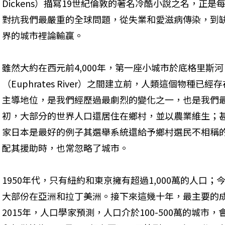
Dickens）描寫19世紀倫敦的著名冷酷小說之名，正
對抗我們最嚴重的全球問題，從失業和愛滋病傳染，到
界的城市裡論輸贏。
雖然大約在西元前4,000年，第一座小城市於底格里斯河（Ti
（Euphrates River）之間建立前，人類這個物種
主導地位，是我們經歷過最劇烈的變化之一，也是我們最
初，大部分的世界人口還居住在鄉村，並以農業維生；
家――日本是最好的例子――其選舉系統還給予鄉村選民不相
配其援助時，也常忽略了城市。
1950年代，只有紐約和東京擁有超過1,000萬的人口
大部份在亞洲和拉丁美洲。接下來這幾十年，最主要的
2015年，人口學家預測，人口介於100-500萬的城市