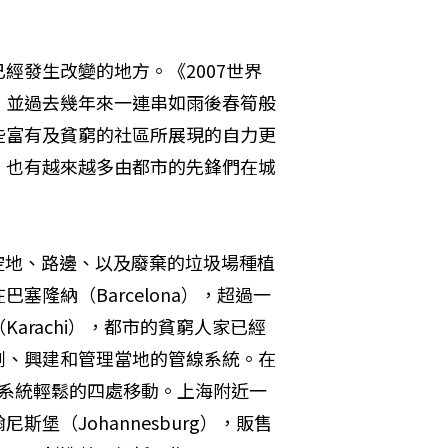
經發生改變的地方。《2007世界
題，並過去幾年來一連串如雨後春筍般
些富有及貧窮的社區所展現的自力更
，也有越來越多由都市的先鋒們在城
院、空地、路邊、以及廢棄的垃圾場種植
隆納（Barcelona），超過一
arachi），都市的貧窮人家已經
劃、興建和管理當地的管線系統。在
運系統輕鬆的四處移動。上海附近一
堡（Johannesburg），販售