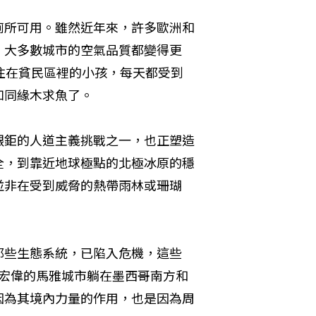
廁所可用。雖然近年來，許多歐洲和
，大多數城市的空氣品質都變得更
住在貧民區裡的小孩，每天都受到
如同緣木求魚了。
艱鉅的人道主義挑戰之一，也正塑造
全，到靠近地球極點的北極冰原的穩
並非在受到威脅的熱帶雨林或珊瑚
那些生態系統，已陷入危機，這些
像宏偉的馬雅城市躺在墨西哥南方和
因為其境內力量的作用，也是因為周