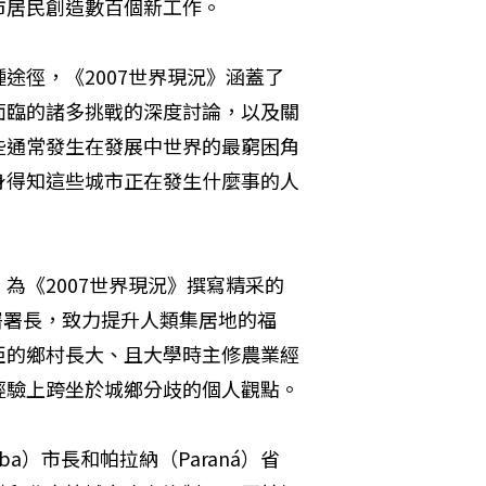
市居民創造數百個新工作。
途徑，《2007世界現況》涵蓋了
面臨的諸多挑戰的深度討論，以及關
些通常發生在發展中世界的最窮困角
身得知這些城市正在發生什麼事的人
為《2007世界現況》撰寫精采的
人居署署長，致力提升人類集居地的福
亞的鄉村長大、且大學時主修農業經
經驗上跨坐於城鄉分歧的個人觀點。
tiba）市長和帕拉納（Paraná）省