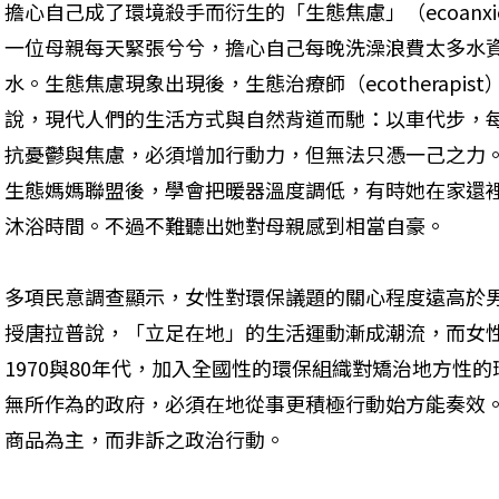
擔心自己成了環境殺手而衍生的「生態焦慮」（ecoanx
一位母親每天緊張兮兮，擔心自己每晚洗澡浪費太多水
水。生態焦慮現象出現後，生態治療師（ecotherapi
說，現代人們的生活方式與自然背道而馳：以車代步，
抗憂鬱與焦慮，必須增加行動力，但無法只憑一己之力。
生態媽媽聯盟後，學會把暖器溫度調低，有時她在家還
沐浴時間。不過不難聽出她對母親感到相當自豪。
多項民意調查顯示，女性對環保議題的關心程度遠高於
授唐拉普說，「立足在地」的生活運動漸成潮流，而女
1970與80年代，加入全國性的環保組織對矯治地方性
無所作為的政府，必須在地從事更積極行動始方能奏效
商品為主，而非訴之政治行動。