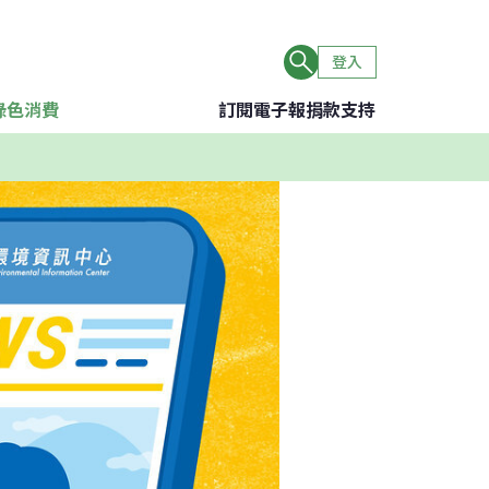
登入
綠色消費
訂閱電子報
捐款支持