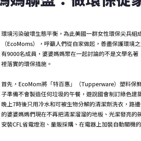
環境污染破壞生態平衡，為此美國一群女性環保尖兵組
（EcoMoms），呼籲人們從自家做起，善盡保護環境
有9000名成員，婆婆媽媽聚在一起討論的不是文學名
裡落實的環保措施。
首先，EcoMom將「特百惠」（Tupperware）塑
子準備不會製造任何垃圾的午餐，遊說國會制訂綠色建
晚上7時後只用冷水和可被生物分解的清潔劑洗衣，路
的婆婆媽媽們現在不再把清潔溜溜的地板、光潔發亮的
安裝CFL省電燈泡、量販採購、在電器上加裝自動關機