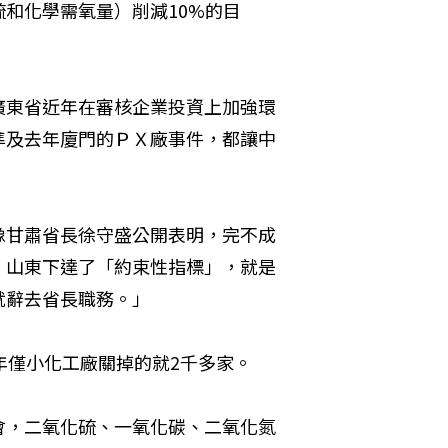
和化學需氧量）削減10%的目
廣東省近年在審核企業投資上加強環
準及去年廈門的ＰＸ廠事件，都讓中
像甘肅省長徐守盛公開表明，完不成
，山東下達了「約束性指標」，就是
就辭去省長職務。」
年僅小化工廠關掉的就2千多家。
會，二氧化硫、一氧化碳、二氧化氮