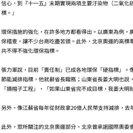
信心，到『十一五』末期實現兩項主要汙染物（二氧化硫
標。」 

環保措施的強化，在許多地方都看得出。以廣東為例，
保稽查，讓不少台商吃盡苦頭。此外，北京奧運的高標
共不得不強化環保指標。
張力軍說，目前「責任制」已成各地環保「硬指標」。
節能減排指標，他就辭省長職務；山東省長姜大明也說
「摘帽子工程」，「如果山東省完不成目標，我姜大明
另外，像江蘇省每年從財政拿20億人民幣支持減排，去
此外，眾所關注的北京奧運部分，北京曾承諾國際奧委