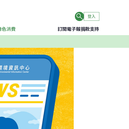
登入
綠色消費
訂閱電子報
捐款支持