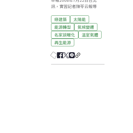
本報2008年7月22日台北
訊，實習記者陳苓云報導
綠建築
太陽能
能源轉型
氣候變遷
名家談暖化
溫室氣體
再生能源