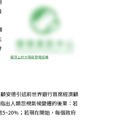
期
嚴
！
顧
生
分
屋頂上的太陽能發電設備
，顧安德引述前世界銀行首席經濟顧
開場，指出人類忽視氣候變遷的後果：若
5~20%；若現在開始，每個政府