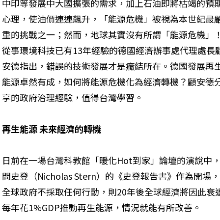
中印等發展中大國擴張的需求，加上石油即將枯竭的預
心理，使油價連連飆升，「能源危機」被視為本世紀最
重的挑戰之一；然而，地球其實沒有所謂「能源危機」
從事環境科技已有13年經驗的德國經濟辦事處代理處長
安德指出，錯誤的技術發展才是癥結所在。德國發展再
能源卓然有成，如何將能源危機化為經濟轉機？顧安德
享的政府治理經驗，值得台灣學習。
再生能源 未來經濟的轉機
日前在一場台灣科教館「暖化Hot到家」論壇的演說中
問史登（Nicholas Stern）的《史登報告書》作為
全球政府不採取任何行動，則20年後全球經濟將因此衰退
每年花1%GDP推動再生能源，情況就能有所改善。