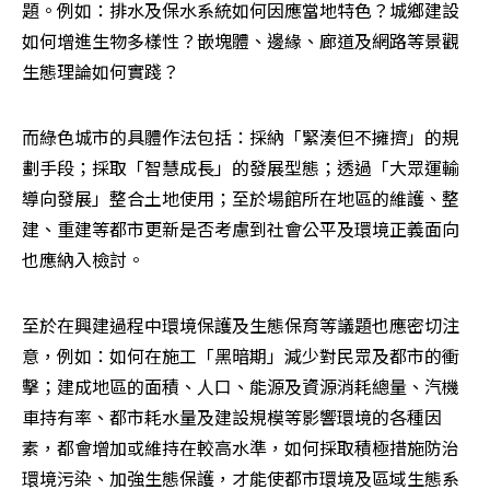
題。例如：排水及保水系統如何因應當地特色？城鄉建設
如何增進生物多樣性？嵌塊體、邊緣、廊道及網路等景觀
生態理論如何實踐？
而綠色城市的具體作法包括：採納「緊湊但不擁擠」的規
劃手段；採取「智慧成長」的發展型態；透過「大眾運輸
導向發展」整合土地使用；至於場館所在地區的維護、整
建、重建等都市更新是否考慮到社會公平及環境正義面向
也應納入檢討。
至於在興建過程中環境保護及生態保育等議題也應密切注
意，例如：如何在施工「黑暗期」減少對民眾及都市的衝
擊；建成地區的面積、人口、能源及資源消耗總量、汽機
車持有率、都市耗水量及建設規模等影響環境的各種因
素，都會增加或維持在較高水準，如何採取積極措施防治
環境污染、加強生態保護，才能使都市環境及區域生態系