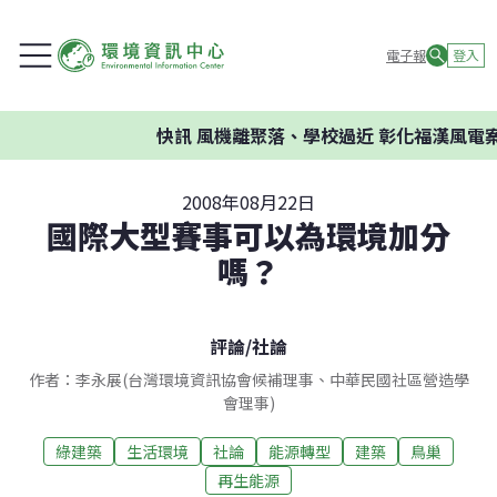
電子報
登入
快訊
風機離聚落、學校過近 彰化福漢風電案
2008年08月22日
國際大型賽事可以為環境加分
嗎？
評論
/
社論
作者：李永展(台灣環境資訊協會候補理事、中華民國社區營造學
會理事)
綠建築
生活環境
社論
能源轉型
建築
鳥巢
再生能源