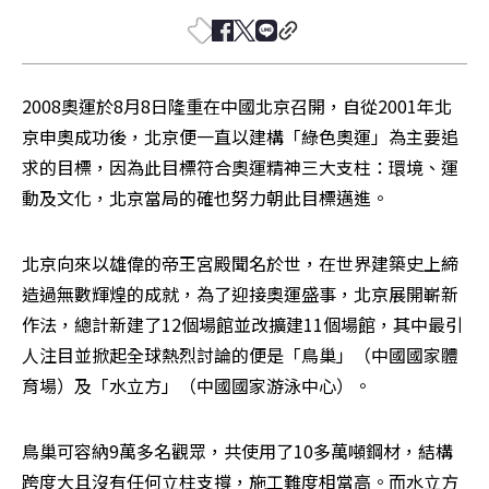
2008奧運於8月8日隆重在中國北京召開，自從2001年北
京申奧成功後，北京便一直以建構「綠色奧運」為主要追
求的目標，因為此目標符合奧運精神三大支柱：環境、運
動及文化，北京當局的確也努力朝此目標邁進。
北京向來以雄偉的帝王宮殿聞名於世，在世界建築史上締
造過無數輝煌的成就，為了迎接奧運盛事，北京展開嶄新
作法，總計新建了12個場館並改擴建11個場館，其中最引
人注目並掀起全球熱烈討論的便是「鳥巢」（中國國家體
育場）及「水立方」（中國國家游泳中心）。
鳥巢可容納9萬多名觀眾，共使用了10多萬噸鋼材，結構
跨度大且沒有任何立柱支撐，施工難度相當高。而水立方