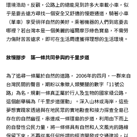
環境浩劫。反觀，公路上的總能見到許多大車載小車，似
乎是要去遠方尋找一個安全又舒適的慢遊通道，騎著小車
（單車）享受徜徉自然的美好。乘著機器的人們到底要去
哪裡？若台灣本是一個美麗的福爾摩莎綠色寶島，不需勞
力傷財苦苦遠求，即可在生活周遭獲得理想的生活環境。
放慢腳步　築一條共同參與的千里步道
為了追尋一條屬於自然的道路， 2006年的四月，一群來自
台灣民間的聲音，期盼以象徵人類雙腿的數字「11號公
路」為名，規劃一條真正屬於行人及生物的國家級公路，
這個創舉稱為「千里步道運動」。深入山林或海岸，這些
夢想實踐家透過與在地民眾的實地勘查和接力探查全島已
存在的自然幽徑，串連成一條環島的步道，利用由下而上
的自發性公民力量，將一條條具有自然和人文風光的路線
保留下來，不再從事任何所謂的經濟開發或交通建設，以