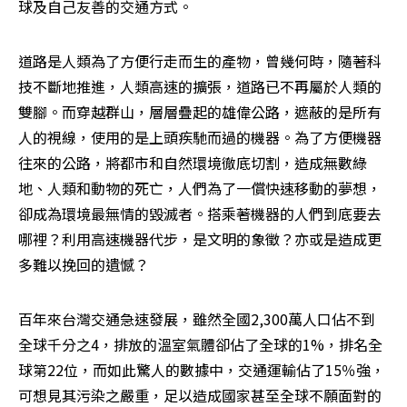
球及自己友善的交通方式。
道路是人類為了方便行走而生的產物，曾幾何時，隨著科
技不斷地推進，人類高速的擴張，道路已不再屬於人類的
雙腳。而穿越群山，層層疊起的雄偉公路，遮蔽的是所有
人的視線，使用的是上頭疾馳而過的機器。為了方便機器
往來的公路，將都市和自然環境徹底切割，造成無數綠
地、人類和動物的死亡，人們為了一償快速移動的夢想，
卻成為環境最無情的毀滅者。搭乘著機器的人們到底要去
哪裡？利用高速機器代步，是文明的象徵？亦或是造成更
多難以挽回的遺憾？
百年來台灣交通急速發展，雖然全國2,300萬人口佔不到
全球千分之4，排放的溫室氣體卻佔了全球的1%，排名全
球第22位，而如此驚人的數據中，交通運輸佔了15％強，
可想見其污染之嚴重，足以造成國家甚至全球不願面對的