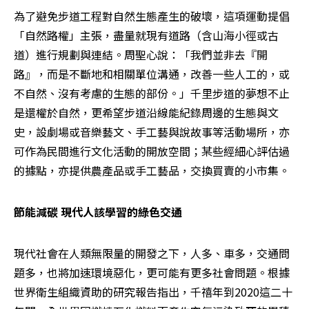
為了避免步道工程對自然生態產生的破壞，這項運動提倡
「自然路權」主張，盡量就現有道路（含山海小徑或古
道）進行規劃與連結。周聖心說：「我們並非去『開
路』，而是不斷地和相關單位溝通，改善一些人工的，或
不自然、沒有考慮的生態的部份。」千里步道的夢想不止
是還權於自然，更希望步道沿線能紀錄周邊的生態與文
史，設劇場或音樂藝文、手工藝與說故事等活動場所，亦
可作為民間進行文化活動的開放空間；某些經細心評估過
的據點，亦提供農產品或手工藝品，交換買賣的小市集。
節能減碳 現代人該學習的綠色交通
現代社會在人類無限量的開發之下，人多、車多，交通問
題多，也將加速環境惡化，更可能有更多社會問題。根據
世界衛生組織資助的研究報告指出，千禧年到2020這二十