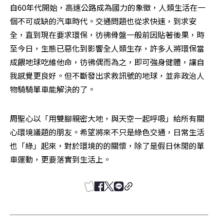
自60年代開始，高速公路成為國力的象徵，人類生活在一
個不可或缺的汽車時代。交通問題也從求快速，到求安
全，直到現在要求環保，彷彿骨盤一般前因貼著後果，時
至今日，生態已惡化到影響全人類生存，許多人將環保當
成餵地球吃維他命，彷彿偶而為之，即可強身健體，讓自
我感覺更良好。但不斷發出求救訊號的地球，並非政治人
物騎騎單車能解決的了。
周聖心以「用雙腳親密大地，與天空一起呼吸」給所有關
心環境議題的朋友。希望將來不只是綠色交通，日常生活
也「綠」起來，對於環境的的關懷，除了是假日休閒的單
車運動，更要落實到生活上。