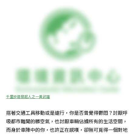
千里步道發起人之一黃武雄
搭著交通工具移動或是遠行，你是否曾覺得鬱悶？討厭呼
吸都市難聞的髒空氣，也討厭車輛佔據所有的生活空間，
而身於車陣中的你，也許正在感嘆，卻無可覓得一個對地