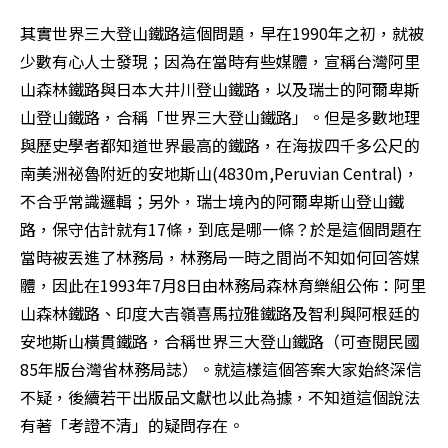
其實世界三大登山鐵路這個問題，早在1990年之初，就被
少數有心人士發現；因為在當時有些媒體，宣稱台灣阿里
山森林鐵路與日本大井川登山鐵路，以及瑞士的阿爾卑斯
山登山鐵路，合稱「世界三大登山鐵路」。但是多數地理
與歷史學者都知道世界最高的鐵路，在海拔四千多公尺的
南美洲祕魯附近的安地斯山(4830m,Peruvian Central)，
不合乎常識邏輯；另外，瑞士境內的阿爾卑斯山登山鐵
路，保守估計就有17條，到底是哪一條？於是這個問題在
當時被丟進了林務局，林務局一時之間尚不知如何回答媒
體，因此在1993年7月8日由林務局森林育樂組公佈：阿里
山森林鐵路、印度大吉嶺喜馬拉雅鐵路及智利與阿根廷的
安地斯山橫貫鐵路，合稱世界三大登山鐵路（可查閱民國
85年版台灣省林務局誌）。就這樣這個答案大家始終深信
不疑，後續若干出版品文獻也以此為據，不知道這個說法
有著「考證不清」的疑問存在。 