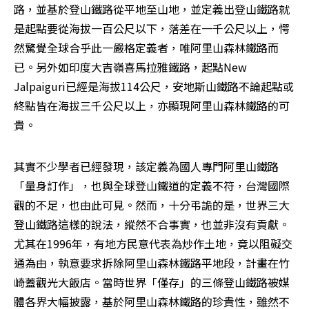
路，並基於登山鐵路從平地至山地，並定義出登山鐵路就
是起點要從海拔一百公尺以下，落差在一千公尺以上，愕
然驚覺全球合乎此一嚴格定義者，唯阿里山森林鐵路而
已。另外如印度大吉嶺喜馬拉雅鐵路，起點New 
Jalpaiguri已經是海拔114公尺，安地斯山鐵路不論起點或
終點皆在海拔三千公尺以上，亦顯現阿里山森林鐵路的可
貴。 
其實不少學者已經發現，該定義為國人專門阿里山鐵路
「量身訂作」，也與全球登山鐵道的定義不符，台灣國際
觀的不足，也由此可見。然而，十分弔詭的是，世界三大
登山鐵路這樣的說法，縱然不合事實，也並非沒有貢獻。
尤其在1996年，有地方民意代表為炒作土地，竟以阻礙交
通為由，執意要求拆除阿里山森林鐵路平地段，計畫在竹
崎蓋觀光大飯店。當時世界「僅存」的三條登山鐵路被媒
體各界大幅披露，基於阿里山森林鐵路的珍貴性，雖然不