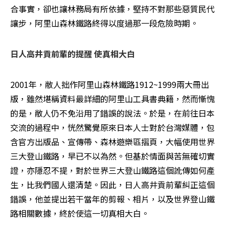
合事實，卻也讓林務局有所依據，堅持不對那些惡質民代
讓步，阿里山森林鐵路終得以度過那一段危險時期。 
日人高井貢前輩的提醒 使真相大白
2001年，敝人拙作阿里山森林鐵路1912~1999兩大冊出
版，雖然堪稱資料最詳細的阿里山工具書典籍，然而慚愧
的是，敝人仍不免沿用了錯誤的說法。於是，在前往日本
交流的過程中，恍然驚覺原來日本人士對於台灣媒體，包
含官方出版品、宣傳帶、森林遊樂區摺頁，大幅使用世界
三大登山鐵路，早已不以為然。但基於情面與苦無確切實
證，亦隱忍不提，對於世界三大登山鐵路這個訛傳如何產
生，比我們國人還清楚。因此，日人高井貢前輩糾正這個
錯誤，他並提出若干當年的剪報、相片，以及世界登山鐵
路相關數據，終於使這一切真相大白。 