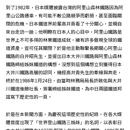
到了1982年，日本媒體披露台灣的阿里山森林鐵路因為阿
里山公路通車，有可能不敵公路競爭而虧損，甚至面臨關
閉的危機。日本鐵道界前輩高井貢看了十分關心，並親自
來台走訪一趟；他明瞭在日本人的心目中，阿里山鐵路是
世界上不可多得的林業鐵道成就，擁有許多傲視全球的鐵
道資產，豈可任其關閉？於是他主動聯繫長期關心阿里山
鐵路的白井昭先生，並提出日本大井川鐵路與阿里山森林
鐵路締結姊妹鐵道的構想。沒想到這個構想立刻獲得日本
大井川鐵路高層的認同，幾經高井貢先生的牽線與奔走，
終於在1986年1月24日，由當時林務局局長許啟佑與大井
川鐵道後滕社長，簽署締結姊妹鐵道，為中日兩國鐵道邦
誼寫下歷史性的一頁。 
於是在本新聞方面，為慶祝這項歷史性的紀錄，在各大媒
體首度出現了「世界登山鐵路三姊妹」的名詞，以表彰日