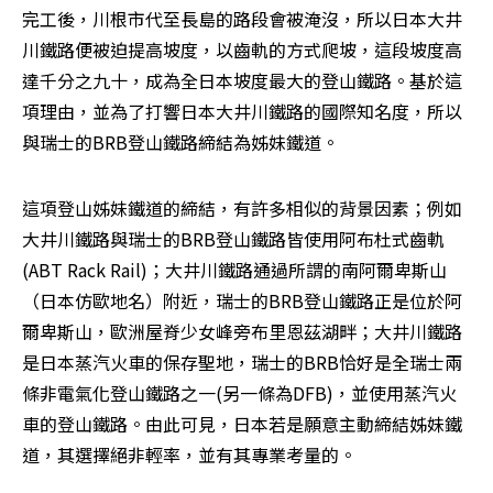
完工後，川根市代至長島的路段會被淹沒，所以日本大井
川鐵路便被迫提高坡度，以齒軌的方式爬坡，這段坡度高
達千分之九十，成為全日本坡度最大的登山鐵路。基於這
項理由，並為了打響日本大井川鐵路的國際知名度，所以
與瑞士的BRB登山鐵路締結為姊妹鐵道。 
這項登山姊妹鐵道的締結，有許多相似的背景因素；例如
大井川鐵路與瑞士的BRB登山鐵路皆使用阿布杜式齒軌
(ABT Rack Rail)；大井川鐵路通過所謂的南阿爾卑斯山
（日本仿歐地名）附近，瑞士的BRB登山鐵路正是位於阿
爾卑斯山，歐洲屋脊少女峰旁布里恩茲湖畔；大井川鐵路
是日本蒸汽火車的保存聖地，瑞士的BRB恰好是全瑞士兩
條非電氣化登山鐵路之一(另一條為DFB)，並使用蒸汽火
車的登山鐵路。由此可見，日本若是願意主動締結姊妹鐵
道，其選擇絕非輕率，並有其專業考量的。 