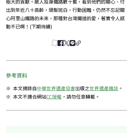
極大的貢獻。敝人投身鐵路數十載，看到他們的關心、付
出到年近八十高齡，頭髮斑白，行動困難，仍然不忘記關
心阿里山鐵路的未來，那種對台灣鐵道的愛，著實令人感
動不已啊！(下期待續)
參考資料
※  本文摘錄自
中華世界遺產協會
出版之
世界遺產雜誌
。 

※  本文不適合網站
CC授權
，請勿任意轉載。