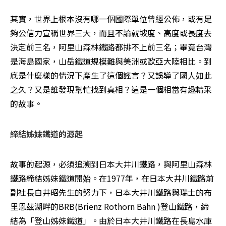
其實，世界上根本沒有哪一個國際單位曾經公佈，或有足
夠公信力宣稱世界三大，而且不論就坡度、高度或長度去
決定前三名，阿里山森林鐵路都排不上前三名；畢竟台灣
是海島國家，山岳鐵道規模難與美洲或歐亞大陸相比。到
底是什麼樣的情況下產生了這個謠言？又誤導了國人如此
之久？又是誰發現幫忙找到真相？這是一個相當有趣精采
的故事。 
締結姊妹鐵道的源起
故事的起源，必須追溯到日本大井川鐵路，與阿里山森林
鐵路締結姊妹鐵道開始。在1977年，在日本大井川鐵路前
副社長白井昭先生的努力下，日本大井川鐵路與瑞士的布
里恩茲湖畔的BRB(Brienz Rothorn Bahn )登山鐵路，締
結為「登山姊妹鐵道」。由於日本大井川鐵路在長島水庫