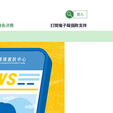
登入
綠色消費
訂閱電子報
捐款支持