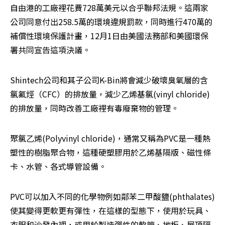
自由港的工廠裡花費728萬美元以合乎聯邦法規。這兩家
公司同意付出258.5萬的環境違規罰款，同時進行470萬的
補償性環境保護計畫，12月1日由美國法務部和美國環保
署共同宣告這項決議。
Shintech公司和其子公司K-Bin將會減少破壞臭氧層的含
氯氟烴（CFC）的排放量，減少乙烯基氯(vinyl chloride)
的排放量，同時改善工廠裡有毒廢棄物的管理。
聚氯乙烯(Polyvinyl chloride)，通常又稱為PVC是一種熱
塑性的樹脂聚合物，這種硬塑膠用於乙烯基隔版、磁性條
卡、水管、各式導管設備。
PVC可以加入不同的化學物例如鄰苯二甲酸鹽(phthalates)
使其變得更軟更有彈性，在這樣的型態下，使用於玩具、
衣服和沙發內裡，或用於製造彈性的軟管、地板、屋頂隔