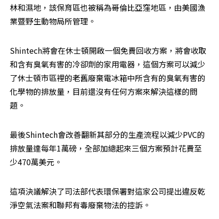
林和濕地，該保育區也被稱為哥倫比亞窪地區，由美國漁
業暨野生動物局所管理。
Shintech將會在休士頓開啟一個免費回收方案，將會收取
和含有臭氧有害的冷卻劑的家用電器，這個方案可以減少
了休士頓市區裡的老舊廢棄電冰箱中所含有的臭氧有害的
化學物的排放量，目前還沒有任何方案來解決這樣的問
題。
最後Shintech會改善翻新其部分的生產流程以減少PVC的
排放量達每年1萬磅，全部加總起來三個方案預計花費至
少470萬美元。
這項決議解決了司法部代表環保署對這家公司提出違反乾
淨空氣法案和聯邦有毒廢棄物法的控訴。 