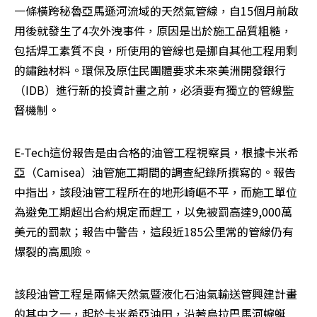
一條橫跨秘魯亞馬遜河流域的天然氣管線，自15個月前啟
用後就發生了4次外洩事件，原因是出於施工品質粗糙，
包括焊工素質不良，所使用的管線也是挪自其他工程用剩
的鏽蝕材料。環保及原住民團體要求未來美洲開發銀行
（IDB）進行新的投資計畫之前，必須要有獨立的管線監
督機制。 
E-Tech這份報告是由合格的油管工程視察員，根據卡米希
亞（Camisea）油管施工期間的調查紀錄所撰寫的。報告
中指出，該段油管工程所在的地形崎嶇不平，而施工單位
為避免工期超出合約規定而趕工，以免被罰高達9,000萬
美元的罰款；報告中警告，這段近185公里常的管線仍有
爆裂的高風險。 
該段油管工程是兩條天然氣暨液化石油氣輸送管興建計畫
的其中之一，起於卡米希亞油田，沿著烏拉巴馬河蜿蜒