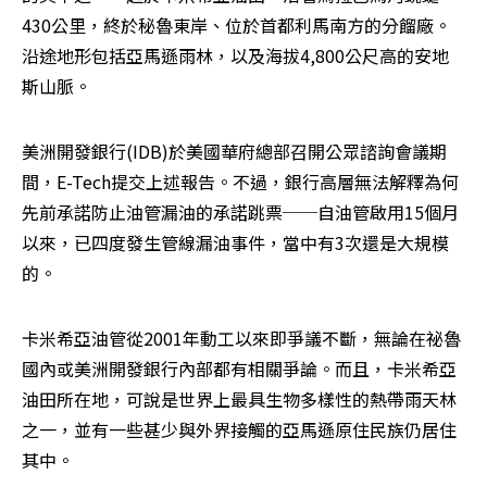
430公里，終於秘魯東岸、位於首都利馬南方的分餾廠。
沿途地形包括亞馬遜雨林，以及海拔4,800公尺高的安地
斯山脈。 
美洲開發銀行(IDB)於美國華府總部召開公眾諮詢會議期
間，E-Tech提交上述報告。不過，銀行高層無法解釋為何
先前承諾防止油管漏油的承諾跳票──自油管啟用15個月
以來，已四度發生管線漏油事件，當中有3次還是大規模
的。 
卡米希亞油管從2001年動工以來即爭議不斷，無論在祕魯
國內或美洲開發銀行內部都有相關爭論。而且，卡米希亞
油田所在地，可說是世界上最具生物多樣性的熱帶雨天林
之一，並有一些甚少與外界接觸的亞馬遜原住民族仍居住
其中。 