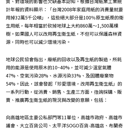
質、對環境的影響也欠缺基本認知。根據台灣紙業工業統
計年報的資料顯示：「台灣2008年家庭用紙的消費量就要
用掉32萬5千公噸」，這些絕大部分是100％原生紙漿的衛
生用紙，每年相當於砍掉地球上大約860萬～1,500萬棵
樹。如果國人可以改用再生衛生紙，不但可以保護森林資
源，同時也可以減少環境污染。
地球公民協會指出，廢紙的回收以及再生紙的製造，所耗
用的能源是使用原木的10~40%，並可減少溫室氣體
47%、空氣污染28%、水源污染33%、及固體廢棄物
54%。因此，該會發起「珍愛環境，改用再生衛生紙」的
一系列行動，從消費、銷售、生產三方面，徴詢採購、販
賣、推廣再生衛生紙的現況與改變的意願，包括：
向高雄地區主要公私部門等11單位，高雄市政府、高雄市
議會、大立百貨公司、太平洋SOGO百貨-高雄店、布蘭奇