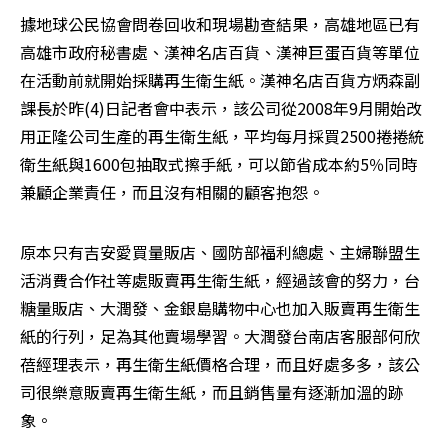
據地球公民協會問卷回收和現場勘查結果，高雄地區已有
高雄市政府秘書處、漢神名店百貨、漢神巨蛋百貨等單位
在活動前就開始採購再生衛生紙。漢神名店百貨方炳森副
課長於昨(4)日記者會中表示，該公司從2008年9月開始改
用正隆公司生產的再生衛生紙，平均每月採買2500捲捲統
衛生紙與1600包抽取式擦手紙，可以節省成本約5％同時
兼顧企業責任，而且沒有相關的顧客抱怨。
原本只有吉安愛買量販店、國防部福利總處、主婦聯盟生
活消費合作社等處販賣再生衛生紙，經過該會的努力，台
糖量販店、大潤發、金銀島購物中心也加入販賣再生衛生
紙的行列，足為其他賣場學習。大潤發台南店客服部何欣
蓓經理表示，再生衛生紙價格合理，而且好處多多，該公
司很樂意販賣再生衛生紙，而且銷售量有逐漸加溫的跡
象。