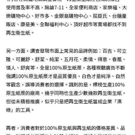
使用普及率不高，無論7-11、全家便利商店、家樂福、大
樂購物中心、好市多、金銀島購物中心、屈臣氏、台糖量
販店、康是美、全聯福利中心、頂好超市等賣場都找不到
再生衛生紙。
另一方面，調查發現市面上常見的品牌例如：百吉、可立
雅、可麗舒、舒潔、純潔、五月花、柔情、得意、春風、
情人、舒爽等，全是100％原生紙漿，各種視聽廣告不斷
強調100％原生紙漿才是品質優良，白色才是純淨、自然
等觀念，誤導消費者的選擇。諷刺的是，標榜生產100％
原生紙漿的廠商，幾乎同時也生產少數幾款再生衛生紙，
但從未積極推廣，似乎只是把再生衛生紙當成企業「漂
綠」的工具。
再者，消費者對於100％原生紙與再生紙的價格差異、品