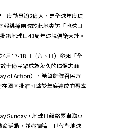
，曾一度動員逾2億人，是全球年度環
，本報編採團隊於此地專訪「地球日
ss，率先批露地球日40周年環境倡議大計。
月17-18日（六、日）發起「全
能串聯全球數十億民眾成為永久的環保志願
 of Action），希望能號召民眾
府在國內批准可望於年底達成的哥本
y Sunday，地球日網絡要串聯華
教育活動，並強調這一世代對地球