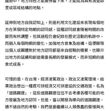
趨勢中，地方特色才能被保留下來，才能成為具有清楚鄰
里或區域結構的地點。 
延伸到地方自我認知上，則是利用文化建設來表現每個地
方在某個特定時期的認同感，這種認同感會隨著時間的改
變而有所調整，但其過程仍會紀錄在歷史活動的軌跡中，
而融入每個時期的變化，加強地方意象及結構。這便顯現
出個人或團體對於地方認同都是來自經驗的積累，也顯示
出地方的延續和創造需要長期的發展模式，而非短期的速
食式成長。 
可惜的是，在台灣，經濟凌駕政治，政治又凌駕環境，結
果政治想出一種既可拼經濟又可拼建設的交通政策，名為
「道路闢建」，這些道路闢建往往不去考慮各種可能的地
方發展及地方認同。但是，當以開發為導向的道路闢建，
通不過自然的考驗，我們是要繼續以人類愚蠢的傲慢與大