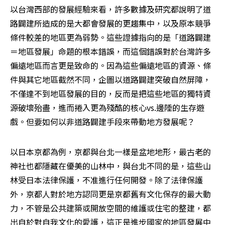
以台灣西部的發展經驗來看，許多數據及研究都說明了道
路闢建所造成的是大都會發展的更趨集中，以及原本競爭
條件較差的地區更為弱勢。這些證據指向的是「道路闢建
＝地區發展」命題的根本錯誤，而這個錯誤對於台灣許多
偏遠地區而言更是致命的。因為這些偏遠地區的資源、條
件與其它地區截然不同，企圖以道路闢建突破自然屏障，
不僅達不到地區發展的目的，反而是把這些地區的獨特資
源破壞殆盡，進而捲入更為殘酷的核心vs.邊陲的生存遊
戲。但要如何以非道路闢建手段來帶動地方發展呢？ 
以日本京都為例，京都與台北一樣是盆地地形，最古老的
神社也都隱藏在優美的山林中，與台北不同的是，這些山
林受日本法律保護，不准進行任何開發。除了法律保護
外，京都人對於地方認同更是京都舊有文化保存的最大動
力，不管是公共建築或開放空間的維護或住宅的整建，都
出自於對自我文化的愛護，這正是進步國家的地區發展中