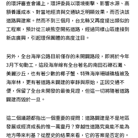
的環評審查會議上，環評委員以環境衝擊、影響水源、高
額養護成本、對當地經濟與交通缺乏明顯效果，而否決該
道路興建案。然而不到三個月，台北縣又再度提出類似的
工程案，預計從三峽熊空開拓道路，經過同樣山區連接到
新店廣興，引起環保團體的高度注目。 
另外，全台海岸公路目前僅存的未開闢路段，即將於今年
3月下旬動工，這段海岸線有全台著名的南田石礫石灘、
美麗沙丘，也有著少數的椰子蟹、特殊海岸珊瑚礁植被及
海岸林，更有著道路未闢建的寧靜與原始，正因交通不
便，保留了全台未開發的最後見證，但這一切將隨著道路
闢建而毀於一旦。 
這二個議題都指出一個重要的提問：道路闢建是不是地區
發展或經濟成長的惟一萬靈丹？穿越性道路究竟能不能為
地方帶來利基？從歷史的結果來看，它的答案是否定的。