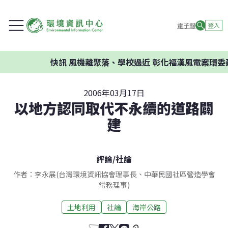
電子報
登入
快訊
風機離聚落、學校過近 彰化福漢風電案環委建
2006年03月17日
以地方認同取代不永續的道路闢
建
評論
/
社論
作者：李永展(台灣環境資訊協會理事長、中華民國社區營造學會
常務理事)
土地利用
社論
海岸公路