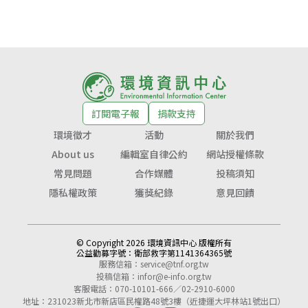
訂閱電子報
捐款支持
環境徵才
活動
關於我們
About us
編輯室自律公約
網站授權條款
常見問題
合作媒體
投稿須知
隱私權政策
獲獎紀錄
意見回饋
© Copyright 2026 環境資訊中心 版權所有
公益勸募字號：
衛部救字第1141364365號
服務信箱：
service@tnf.org.tw
投稿信箱：
infor@e-info.org.tw
客服電話：070-10101-666／02-2910-6000
地址：231023新北市新店區民權路48號3樓（近捷運大坪林站1號出口）