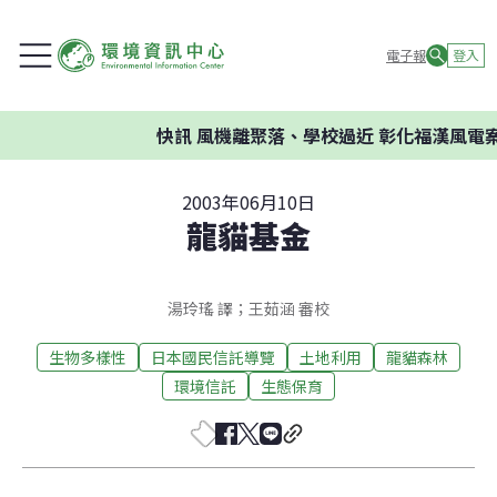
電子報
登入
快訊
風機離聚落、學校過近 彰化福漢風電案
2003年06月10日
龍貓基金
湯玲瑤 譯；王茹涵 審校
生物多樣性
日本國民信託導覽
土地利用
龍貓森林
環境信託
生態保育