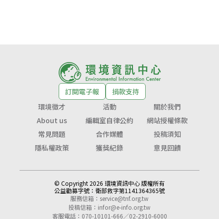
訂閱電子報
捐款支持
環境徵才
活動
關於我們
About us
編輯室自律公約
網站授權條款
常見問題
合作媒體
投稿須知
隱私權政策
獲獎紀錄
意見回饋
© Copyright 2026 環境資訊中心 版權所有
公益勸募字號：
衛部救字第1141364365號
服務信箱：
service@tnf.org.tw
投稿信箱：
infor@e-info.org.tw
客服電話：070-10101-666／02-2910-6000