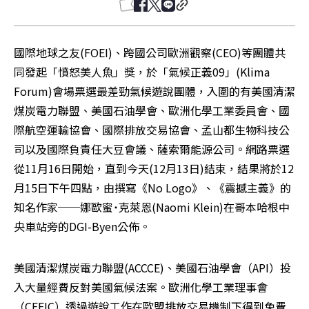
國際地球之友(FOEI)、跨國公司歐洲觀察(CEO)等團體共
同發起「憤怒美人魚」獎，於「氣候正義09」(Klima 
Forum)會場票選最差勁氣候遊說團體，入圍的有美國清潔
煤炭電力聯盟、美國石油學會、歐洲化學工業委員會、國
際航空運輸協會、國際排放交易協會、孟山都生物科技公
司以及國際負責任大豆會議、薩索爾能源公司。網路票選
從11月16日開始，直到今天(12月13日)結束，結果將於12
月15日下午四點，由撰寫《No Logo》、《震撼主義》的
知名作家──娜歐蜜˙克萊恩(Naomi Klein)在哥本哈根中
央車站旁的DGI-Byen公佈。
美國清潔煤炭電力聯盟(ACCCE)、美國石油學會（API）投
入大量經費反對美國氣候法案。歐洲化學工業理事會
（CEFIC）透過遊說工作在歐盟排放交易機制下得到免費