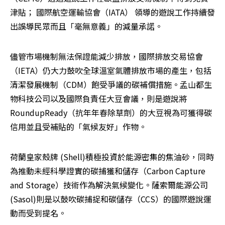
津貼； 國際航空運輸協會（IATA） 領導的遊說工作持續發
出誤導民眾而且「毫無意義」的減量承諾。
儘管市場機制無法保證能減少排放，國際排放交易協會
（IETA）仍大力鼓吹全球溫室氣體排放市場的產生，包括
清潔發展機制（CDM）飽受爭議的碳補償措施。孟山都生
物科技公司以及國際負責任大豆會議，則是遊說將
RoundupReady（抗年年春除草劑）的大豆視為可獲得碳
信用並且受補貼的「氣候友好」作物。
荷蘭皇家殼牌 (Shell)積極投資於能源密集的焦油砂，同時
為推動未經科學證實的碳捕獲和儲存（Carbon Capture 
and Storage）技術作為解決氣候變化。薩索爾能源公司
(Sasol)則是以鼓吹碳捕捉和碳儲存（CCS）的國際遊說運
動而受到提名。