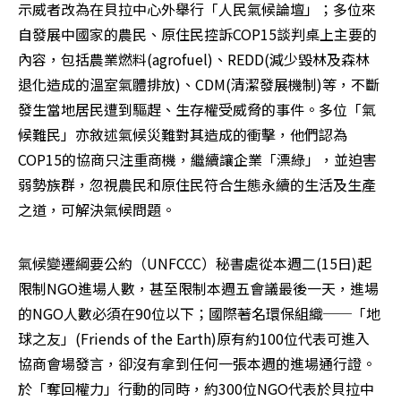
示威者改為在貝拉中心外舉行「人民氣候論壇」；多位來
自發展中國家的農民、原住民控訴COP15談判桌上主要的
內容，包括農業燃料(agrofuel)、REDD(減少毀林及森林
退化造成的溫室氣體排放)、CDM(清潔發展機制)等，不斷
發生當地居民遭到驅趕、生存權受威脅的事件。多位「氣
候難民」亦敘述氣候災難對其造成的衝擊，他們認為
COP15的協商只注重商機，繼續讓企業「漂綠」，並迫害
弱勢族群，忽視農民和原住民符合生態永續的生活及生產
之道，可解決氣候問題。
氣候變遷綱要公約（UNFCCC）秘書處從本週二(15日)起
限制NGO進場人數，甚至限制本週五會議最後一天，進場
的NGO人數必須在90位以下；國際著名環保組織──「地
球之友」(Friends of the Earth)原有約100位代表可進入
協商會場發言，卻沒有拿到任何一張本週的進場通行證。
於「奪回權力」行動的同時，約300位NGO代表於貝拉中