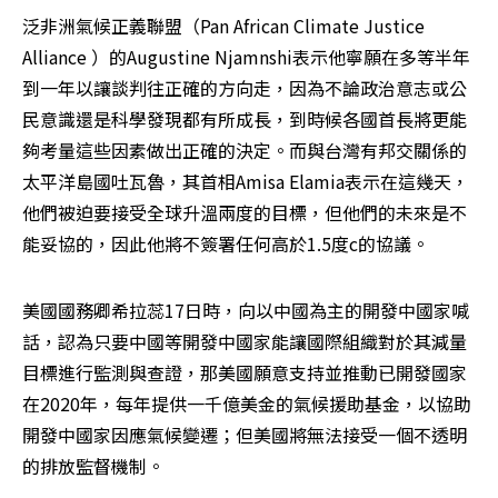
泛非洲氣候正義聯盟（Pan African Climate Justice 
Alliance ）的Augustine Njamnshi表示他寧願在多等半年
到一年以讓談判往正確的方向走，因為不論政治意志或公
民意識還是科學發現都有所成長，到時候各國首長將更能
夠考量這些因素做出正確的決定。而與台灣有邦交關係的
太平洋島國吐瓦魯，其首相Amisa Elamia表示在這幾天，
他們被迫要接受全球升溫兩度的目標，但他們的未來是不
能妥協的，因此他將不簽署任何高於1.5度c的協議。
美國國務卿希拉蕊17日時，向以中國為主的開發中國家喊
話，認為只要中國等開發中國家能讓國際組織對於其減量
目標進行監測與查證，那美國願意支持並推動已開發國家
在2020年，每年提供一千億美金的氣候援助基金，以協助
開發中國家因應氣候變遷；但美國將無法接受一個不透明
的排放監督機制。