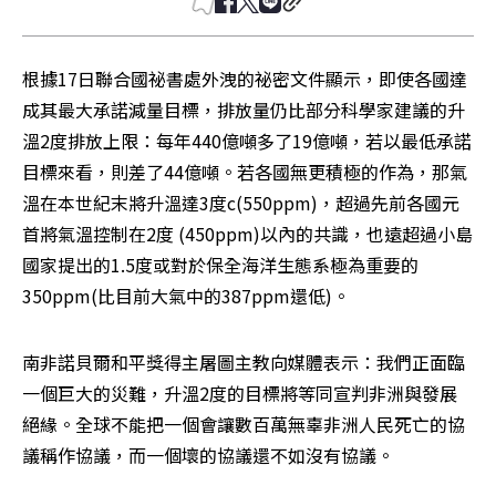
根據17日聯合國祕書處外洩的祕密文件顯示，即使各國達
成其最大承諾減量目標，排放量仍比部分科學家建議的升
溫2度排放上限：每年440億噸多了19億噸，若以最低承諾
目標來看，則差了44億噸。若各國無更積極的作為，那氣
溫在本世紀末將升溫達3度c(550ppm)，超過先前各國元
首將氣溫控制在2度 (450ppm)以內的共識，也遠超過小島
國家提出的1.5度或對於保全海洋生態系極為重要的
350ppm(比目前大氣中的387ppm還低)。
南非諾貝爾和平獎得主屠圖主教向媒體表示：我們正面臨
一個巨大的災難，升溫2度的目標將等同宣判非洲與發展
絕緣。全球不能把一個會讓數百萬無辜非洲人民死亡的協
議稱作協議，而一個壞的協議還不如沒有協議。