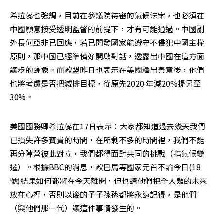
希拉蕊也強調，目前在參議院待審的氣候法案，也必須在
中國願意接受透明監督的前提下，才有可能通過。中國副
外長何亞非已回應，若已開發國家能遵守不侵犯中國主權
原則，那中國已經準備好開啟對話，透露出中國在這方面
讓步的跡象。而歐盟昨日也表示在美國釋出善意後，他們
也將考慮是否把減排目標，從原先2020 年減20%提昇至
30%。
美國國務卿希拉蕊在17日表示：大家都知道過去幾天我們
已損失許多寶貴的時間，在所剩不多的時間裡，我們不能
再分陣營彼此對立，我們都得面對共同的挑戰（指氣候變
遷）。根據BBC的消息，歐巴馬等國家元首不論今日(18
號)結果如何都將在今天離開，但也請他們把全人類的未來
放在心裡，否則以後的子子孫孫都將永遠記得，是他們
（與他們那一代）讓這件事情發生的。