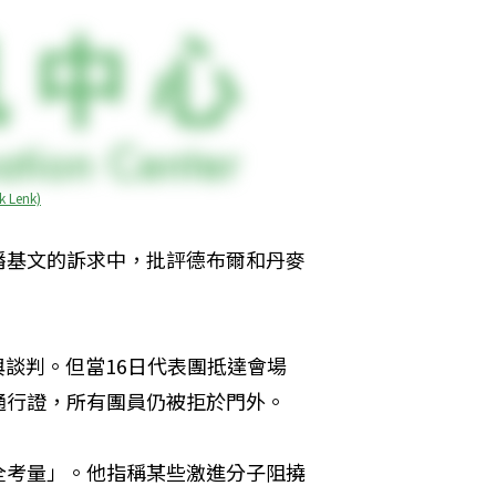
k Lenk)
潘基文的訴求中，批評德布爾和丹麥
周一直參與談判。但當16日代表團抵達會場
通行證，所有團員仍被拒於門外。
全考量」。他指稱某些激進分子阻撓