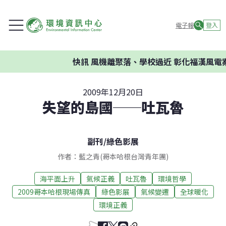
電子報
登入
快訊
風機離聚落、學校過近 彰化福漢風電案
2009年12月20日
失望的島國──吐瓦魯
副刊
/
綠色影展
作者：藍之青(哥本哈根台灣青年團)
海平面上升
氣候正義
吐瓦魯
環境哲學
2009哥本哈根現場傳真
綠色影展
氣候變遷
全球暖化
環境正義