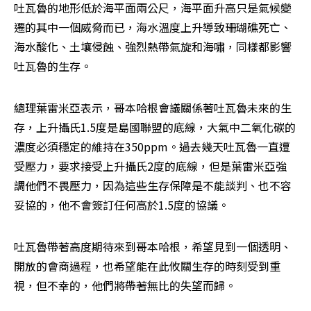
吐瓦魯的地形低於海平面兩公尺，海平面升高只是氣候變
遷的其中一個威脅而已，海水溫度上升導致珊瑚礁死亡、
海水酸化、土壤侵蝕、強烈熱帶氣旋和海嘯，同樣都影響
吐瓦魯的生存。
總理葉雷米亞表示，哥本哈根會議關係著吐瓦魯未來的生
存，上升攝氏1.5度是島國聯盟的底線，大氣中二氧化碳的
濃度必須穩定的維持在350ppm。過去幾天吐瓦魯一直遭
受壓力，要求接受上升攝氏2度的底線，但是葉雷米亞強
調他們不畏壓力，因為這些生存保障是不能談判、也不容
妥協的，他不會簽訂任何高於1.5度的協議。
吐瓦魯帶著高度期待來到哥本哈根，希望見到一個透明、
開放的會商過程，也希望能在此攸關生存的時刻受到重
視，但不幸的，他們將帶著無比的失望而歸。