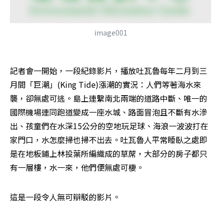
image001
記者會一開始，一段紀錄影片，播放吐瓦魯每年二月到三
月間「巨潮」(King Tide)漲潮的實況：人們等著海水來
襲，卻無處可逃。島上連繫南北兩端的道路中斷、唯一的
國際機場連同跑道變成一座水城、路面冒泡且不斷有水滲
出、孩童們在水深15公分的空地玩足球、海浪一波波打在
家門口，水怎麼掃也掃不出去。吐瓦魯人平常睡臥之處即
是在地板鋪上林投葉所編織成的草蓆，大部分的房子都只
有一層樓，水一來，他們便無處可棲。
這是一段令人無可辯駁的影片。