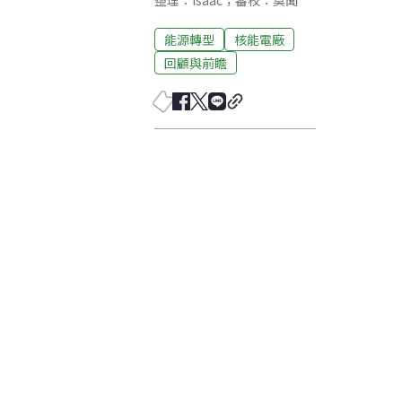
整理：Isaac；審校：莫聞
能源轉型
核能電廠
回顧與前瞻