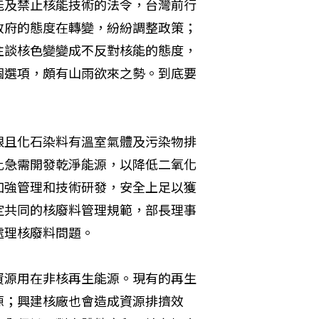
能及禁止核能技術的法令，台灣前行
政府的態度在轉變，紛紛調整政策；
往談核色變變成不反對核能的態度，
個選項，頗有山雨欲來之勢。到底要
限且化石染料有溫室氣體及污染物排
此急需開發乾淨能源，以降低二氧化
加強管理和技術研發，安全上足以獲
定共同的核廢料管理規範，部長理事
處理核廢料問題。
資源用在非核再生能源。現有的再生
源；興建核廠也會造成資源排擠效