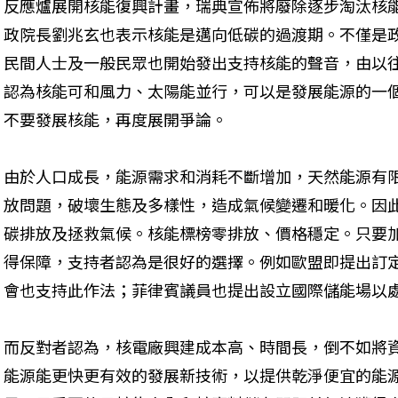
反應爐展開核能復興計畫，瑞典宣佈將廢除逐步淘汰核
政院長劉兆玄也表示核能是邁向低碳的過渡期。不僅是
民間人士及一般民眾也開始發出支持核能的聲音，由以
認為核能可和風力、太陽能並行，可以是發展能源的一
不要發展核能，再度展開爭論。
由於人口成長，能源需求和消耗不斷增加，天然能源有
放問題，破壞生態及多樣性，造成氣候變遷和暖化。因
碳排放及拯救氣候。核能標榜零排放、價格穩定。只要
得保障，支持者認為是很好的選擇。例如歐盟即提出訂
會也支持此作法；菲律賓議員也提出設立國際儲能場以
而反對者認為，核電廠興建成本高、時間長，倒不如將
能源能更快更有效的發展新技術，以提供乾淨便宜的能