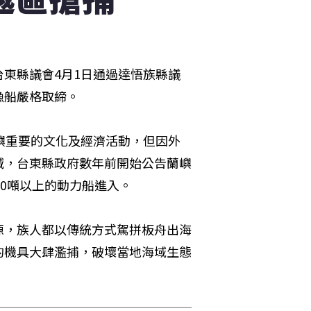
東縣議會4月1日通過達悟族縣議
漁船嚴格取締。
嶼重要的文化及經濟活動，但因外
減，台東縣政府數年前開始公告蘭嶼
10噸以上的動力船進入。
源，族人都以傳統方式駕拼板舟出海
的機具大肆濫捕，破壞當地海域生態