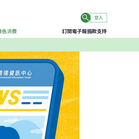
登入
綠色消費
訂閱電子報
捐款支持