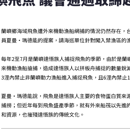
蘭嶼鄉海域飛魚遭外來機動漁船網捕的情況仍然存在，台
員夏曼‧瑪德能的提案，請海巡單位針對闖入禁漁區的
每年2至7月是蘭嶼達悟族人捕捉飛魚的季節，由於是蘭
來機動漁船搶捕，造成達悟族人以拼板舟捕捉的數量銳
3浬內禁止非蘭嶼動力漁船進入捕捉飛魚，且6浬內禁止
夏曼‧瑪德能說，飛魚是達悟族人主要的食物蛋白質來
捕撈；但近年每到飛魚盛產季節，就有外來船筏以先進
和資源，也摧殘達悟族的傳統文化。