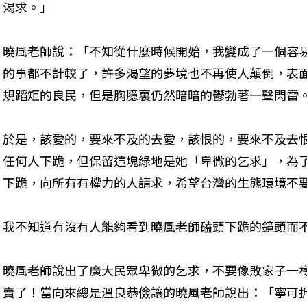
渴求。」
曉風老師說：「不知從什麼時候開始，我變成了一個容
的事都不計較了，許多渴望的夢境也不再使人顛倒，表
規蹈矩的良民，但是胸臆裏仍然暗暗的鬱勃著一聲閃雷
於是，該愛的，要來不及的去愛，該恨的，要來不及去恨
任何人下跪，但保留這塊綠地是她「卑微的乞求」，為
下跪，向所有有權力的人請求，希望台灣的生態環境不
我不知道有沒有人能夠看到曉風老師磕頭下跪的鏡頭而
曉風老師說出了廣大民眾卑微的乞求，不要像敗家子一
賣了！當向來總是溫良恭儉讓的曉風老師說出：「寧可