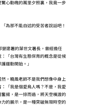
麼驚心動魄的萬里夕照裏，我竟一步
，「為那不能自述的受苦者說話吧！
部營建署的葉世文署長，曾經擔任
說：「台灣有生態保育的概念是從候
保護運動開始。」
當然，曉風老師不是我們想像中身上
省：「我是個愛鳥人嗎？不是，我愛
翅奮揚，是一掠而過，將天空橫渡的
命力的展示，是一種突破無限時空的