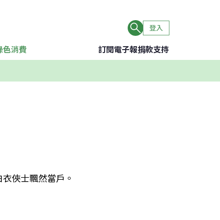
登入
綠色消費
訂閱電子報
捐款支持
衣俠士飄然當戶。 
