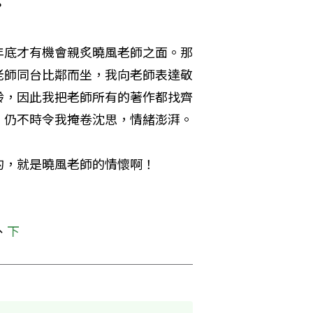
？
年底才有機會親炙曉風老師之面。那
老師同台比鄰而坐，我向老師表達敬
齡，因此我把老師所有的著作都找齊
，仍不時令我掩卷沈思，情緒澎湃。
的，就是曉風老師的情懷啊！
、
下