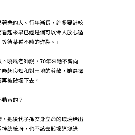
易著急的人。行年漸長，許多要計較
面看起來早已經是個可以令人放心循
。等待某種不時的炸裂。」
。曉風老師說，70年來她不曾向
了喚起良知和對土地的尊敬，她選擇
要再被破壞下去。
不動容的？
樣，把後代子孫安身立命的環境給出
拆掉總統府，也不該去毀壞這塊綠