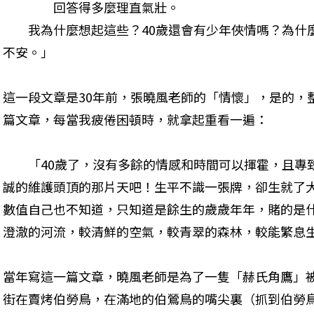
　　　　回答得多麼理直氣壯。

　　我為什麼想起這些？40歲還會有少年俠情嗎？為什
不安。」
這一段文章是30年前，張曉風老師的「情懷」，是的，
篇文章，每當我疲倦困頓時，就拿起重看一遍：
　　「40歲了，沒有多餘的情感和時間可以揮霍，且專
誠的維護頭頂的那片天吧！生平不識一張牌，卻生就了
數值自己也不知道，只知道是餘生的歲歲年年，賭的是
澄澈的河流，較清鮮的空氣，較青翠的森林，較能繁息生養
當年寫這一篇文章，曉風老師是為了一隻「赫氏角鷹」
街在賣烤伯勞鳥，在滿地的伯鶯鳥的嘴尖裏（抓到伯勞