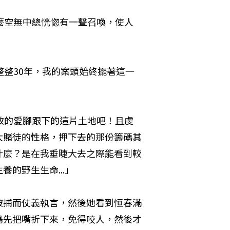
麼空無中總恍惚有一聲召喚，使人
整整30年，我的案頭始終擺著這一
致的愛腳跟下的這片土地吧！且虔
大賭徒的性格，押下去的那份籌碼其
什麼？是在我垂睫大去之際能看到較
的野生生命...」
被捕而仗義執言，然後她看到恒春滿
鳥先把嘴折下來，免得咬人，然後才