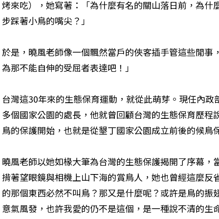
烤來吃），她寫著：「為什麼有名的關山落日前，為什
步踩著小鳥的嘴尖？」
於是，曉風老師像一個飄然當戶的俠客插手管這些閒事
為那不能自伸的受屈者表達吧！」
台灣這30年來的生態保育運動，就從此萌芽。現任內政
多個國家公園的處長，他就曾回顧台灣的生態保育歷程
鳥的保護開始，也就是從墾丁國家公園成立前後的候鳥
曉風老師以她如椽大筆為台灣的生態保護揭開了序幕，
揹著望眼鏡與相機上山下海的賞鳥人，她也曾經這麼反
的那個東西必然不叫鳥？那又是什麼呢？或許是鳥的振
意氣風發，也許我愛的仍不是這個，是一種說不清的生