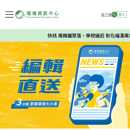
電子報
登入
快訊
風機離聚落、學校過近 彰化福漢風