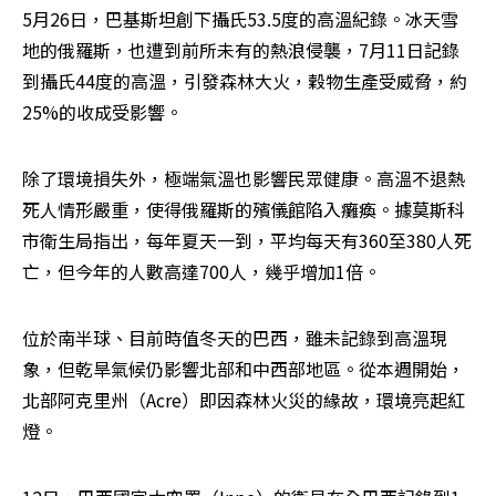
5月26日，巴基斯坦創下攝氏53.5度的高溫紀錄。冰天雪
地的俄羅斯，也遭到前所未有的熱浪侵襲，7月11日記錄
到攝氏44度的高溫，引發森林大火，穀物生產受威脅，約
25%的收成受影響。
除了環境損失外，極端氣溫也影響民眾健康。高溫不退熱
死人情形嚴重，使得俄羅斯的殯儀館陷入癱瘓。據莫斯科
市衛生局指出，每年夏天一到，平均每天有360至380人死
亡，但今年的人數高達700人，幾乎增加1倍。
位於南半球、目前時值冬天的巴西，雖未記錄到高溫現
象，但乾旱氣候仍影響北部和中西部地區。從本週開始，
北部阿克里州（Acre）即因森林火災的緣故，環境亮起紅
燈。