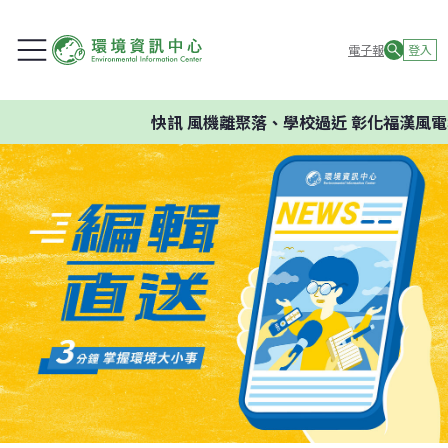
電子報
登入
快訊
風機離聚落、學校過近 彰化福漢風電