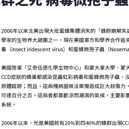
2006年以來北美出現大批蜜蜂集體消失的「蜂群崩解失
學家的生物界大謎團之一，現在美國軍方和學界合作追
毒（insect iridescent virus）和蜜蜂微孢子蟲（Nos
美國陸軍「艾奇伍德化學生物中心」和蒙大拿大學、蒙
CCD症狀的蜂巢都感染昆蟲虹彩病毒和蜜蜂微孢子蟲，沒
原體蹤跡；而且，這兩種病菌無法單獨造成巨大殺傷力
可達百分之百。這兩者都喜歡涼而潮濕的氣候，主要影
系統。
2006年以來，光是美國就有20%到四40%的蜂群出現C