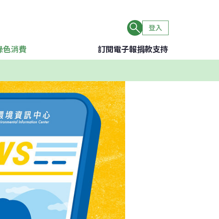
登入
綠色消費
訂閱電子報
捐款支持