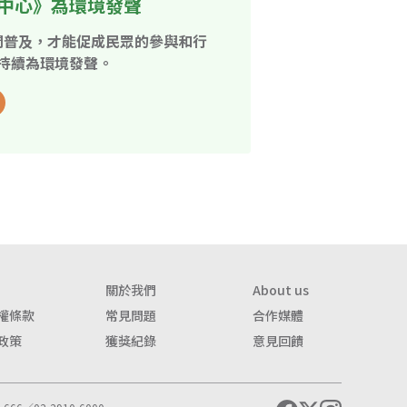
中心》為環境發聲
開普及，才能促成民眾的參與和行
持續為環境發聲。
關於我們
About us
權條款
常見問題
合作媒體
政策
獲獎紀錄
意見回饋