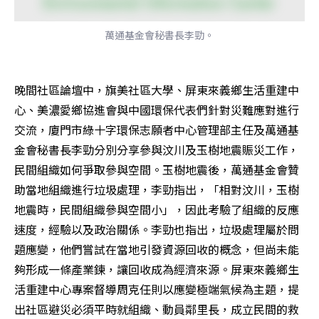
萬通基金會秘書長李勁。
晚間社區論壇中，旗美社區大學、屏東來義鄉生活重建中
心、美濃愛鄉協進會與中國環保代表們針對災難應對進行
交流，廈門市綠十字環保志願者中心管理部主任及萬通基
金會秘書長李勁分別分享參與汶川及玉樹地震賑災工作，
民間組織如何爭取參與空間。玉樹地震後，萬通基金會贊
助當地組織進行垃圾處理，李勁指出，「相對汶川，玉樹
地震時，民間組織參與空間小」，因此考驗了組織的反應
速度，經驗以及政治關係。李勁也指出，垃圾處理屬於問
題應變，他們嘗試在當地引發資源回收的概念，但尚未能
夠形成一條產業鍊，讓回收成為經濟來源。屏東來義鄉生
活重建中心專案督導周克任則以應變極端氣候為主題，提
出社區避災必須平時就組織、動員鄰里長，成立民間的救