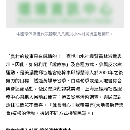
中國環保團體代表聽取八八風災小林村災後重建情形。
「農村的故事是有感情的！」喜悅山水社導覽員林淑貴表
示。因此，如何利用「說故事」及各種方式，參與反水庫
運動，是美濃愛鄉協進會總幹事邱靜慧等人於2000年之後
努力的目標。透過黃蝶翠谷季、白蘿蔔季或是大地書房音
樂會這類活動，使民眾深刻認識美濃。上海屋裡廂社區服
務中心召集人易曉武便言：過去從事污染調查，與民眾對
話往往問悲不問喜，「誰會開心！我羨慕有(大地書房音樂
會)這樣的活動，透過不同方式接觸民眾。」