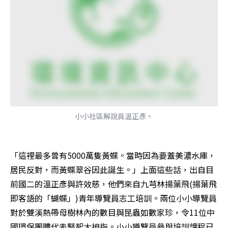
小小社區解說員溫正彥。
「這裡最多曾有5000萬隻黃蝶。當時因為要蓋美濃水庫，
居民反對，而黃蝶翠谷因此誕生。」上面這些話，出自目
前國二的溫正彥與許效慈，他們來自九芎林揚葉飛(揚葉飛
即客語的「蝴蝶」)青年導覽員志工培訓。兩位小小導覽員
對於雙溪熱帶母樹林內的數目與昆蟲如數家珍，令11位中
國環保團體代表豎起大拇指。小小導覽員參與培訓課程已