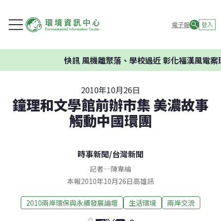
電子報
登入
快訊
風機離聚落、學校過近 彰化福漢風電案環委
2010年10月26日
鐘理和文學館前辦市集 美濃故事
觸動中國環團
時事新聞
/
台灣新聞
記者
—
陳韋綸
本報2010年10月26日高雄訊
2010兩岸環保與永續發展論壇
生活環境
兩岸交流